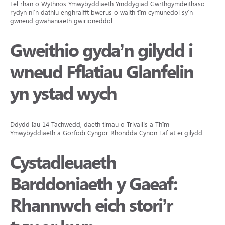
Fel rhan o Wythnos Ymwybyddiaeth Ymddygiad Gwrthgymdeithasol,
rydyn ni’n dathlu enghraifft bwerus o waith tîm cymunedol sy’n
gwneud gwahaniaeth gwirioneddol…
Gweithio gyda’n gilydd i
wneud Fflatiau Glanfelin
yn ystad wych
Ddydd Iau 14 Tachwedd, daeth timau o Trivallis a Thîm
Ymwybyddiaeth a Gorfodi Cyngor Rhondda Cynon Taf at ei gilydd…
Cystadleuaeth
Barddoniaeth y Gaeaf:
Rhannwch eich stori’r