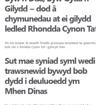
Gilydd – dod â
chymunedau at ei gilydd
ledled Rhondda Cynon Taf
Ym mis Ionawr, fe wnaeth Trivallis groesawu tenantiaid tai gwarchod o
bob cwr o Rondda Cynon Taf i gymryd rhan…
Sut mae syniad syml wedi
trawsnewid bywyd bob
dydd i deuluoedd ym
Mhen Dinas