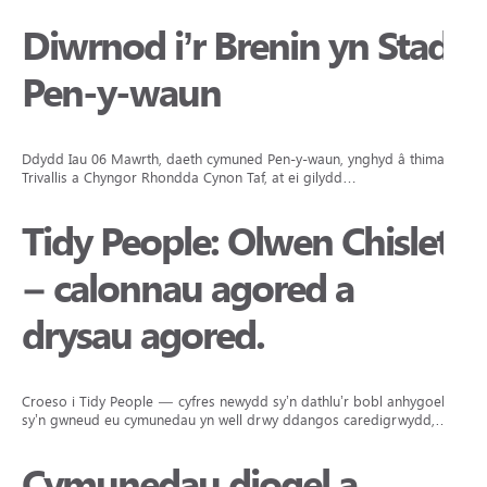
Diwrnod i’r Brenin yn Stad
Pen-y-waun
Ddydd Iau 06 Mawrth, daeth cymuned Pen-y-waun, ynghyd â thimau o
Trivallis a Chyngor Rhondda Cynon Taf, at ei gilydd…
Tidy People: Olwen Chislett
– calonnau agored a
drysau agored.
Croeso i Tidy People — cyfres newydd sy’n dathlu’r bobl anhygoel
sy’n gwneud eu cymunedau yn well drwy ddangos caredigrwydd,…
Cymunedau diogel a