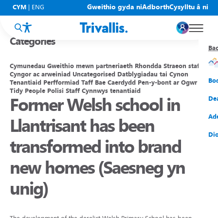
Blogs
Gweithio gyda ni
Adborth
Cysylltu â ni
CYM
|
ENG
Categories
Ba
Ba
Ba
Ba
Ba
Ba
Ba
Cymunedau
Gweithio mewn partneriaeth
Rhondda
Straeon staff
Cyngor ac arweiniad
Uncategorised
Datblygiadau tai
Cynon
Eic
New
Cy
Gof
Gwy
Cy
Bo
Tenantiaid
Perfformiad
Taff
Bae Caerdydd
Pen-y-bont ar Ogwr
Tidy People
Polisi
Staff
Cynnwys tenantiaid
Former Welsh school in
Eic
Rh
Tî
Cy
Cad
Cym
De
Hel
Tal
Tî
Aw
Dio
Cyf
Ad
Llantrisant has been
Rh
Rho
Tî
Sia
Cwm
Cae
Dio
transformed into brand
Rh
Gw
Bu
Mov
Ate
new homes (Saesneg yn
unig)