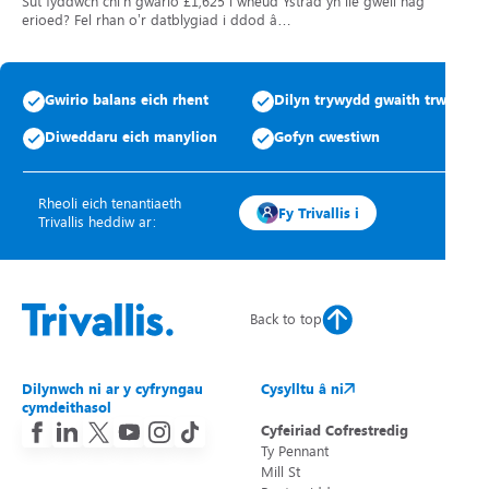
Sut fyddwch chi’n gwario £1,625 i wneud Ystrad yn lle gwell nag
erioed? Fel rhan o’r datblygiad i ddod â…
Gwirio balans eich rhent
Dilyn trywydd gwaith trwsio
Diweddaru eich manylion
Gofyn cwestiwn
Rheoli eich tenantiaeth
Fy Trivallis i
Trivallis heddiw ar:
Back to top
Dilynwch ni ar y cyfryngau
Cysylltu â ni
cymdeithasol
Cyfeiriad Cofrestredig
Ty Pennant
Mill St