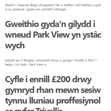
Dewch i chwarae Bingo Diogelwch Tân a dathlu’r holl bethau y gallwn
ni eu gwneud i gadw ein cartrefi’n ddiogel…
Gweithio gyda’n gilydd i
wneud Park View yn ystâd
wych
Ddydd Iau 5 Rhagfyr, ymunodd timau o gyngor Trivallis a RhCT i
helpu i roi hwb i Park View a…
Cyfle i ennill £200 drwy
gymryd rhan mewn sesiwn
tynnu lluniau proffesiynol