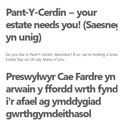
Pant-Y-Cerdin – your
estate needs you! (Saesneg
yn unig)
Do you live in Pant-Y-Cerdin, Aberdare? If so, we’re holding a Great
Estate Day on 18 July. Many of you…
Preswylwyr Cae Fardre yn
arwain y ffordd wrth fynd
i’r afael ag ymddygiad
gwrthgymdeithasol