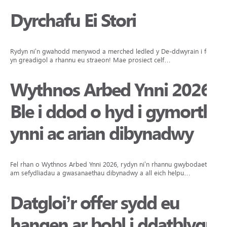
Dyrchafu Ei Stori
Rydyn ni’n gwahodd menywod a merched ledled y De-ddwyrain i fod
yn greadigol a rhannu eu straeon! Mae prosiect celf…
Wythnos Arbed Ynni 2026:
Ble i ddod o hyd i gymorth
ynni ac arian dibynadwy
Fel rhan o Wythnos Arbed Ynni 2026, rydyn ni’n rhannu gwybodaeth
am sefydliadau a gwasanaethau dibynadwy a all eich helpu…
Datgloi’r offer sydd eu
hangen ar bobl i ddatblygu