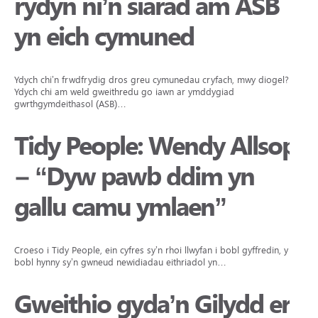
rydyn ni’n siarad am ASB
yn eich cymuned
Ydych chi’n frwdfrydig dros greu cymunedau cryfach, mwy diogel?
Ydych chi am weld gweithredu go iawn ar ymddygiad
gwrthgymdeithasol (ASB)…
Tidy People: Wendy Allsop
– “Dyw pawb ddim yn
gallu camu ymlaen”
Croeso i Tidy People, ein cyfres sy’n rhoi llwyfan i bobl gyffredin, y
bobl hynny sy’n gwneud newidiadau eithriadol yn…
Gweithio gyda’n Gilydd er