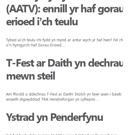
(AATV): ennill yr haf gorau
erioed i’ch teulu
Tybed ai’ch teulu chi fydd yn mynd ar antur wych yr haf hwn? Fel rhan
o’n hymgyrch Haf Gorau Erioed,…
T-Fest ar Daith yn dechrau
mewn steil
Am ffordd o ddechrau T-Fest ar Daith! Diolch yn fawr iawn i bawb a
wnaeth digwyddiad TRA Hendreforgan yn cyflwyno…
Ystrad yn Penderfynu