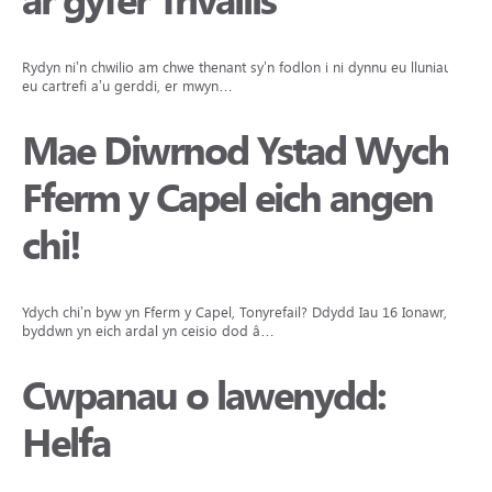
ar gyfer Trivallis
Rydyn ni’n chwilio am chwe thenant sy’n fodlon i ni dynnu eu lluniau yn
eu cartrefi a’u gerddi, er mwyn…
Mae Diwrnod Ystad Wych
Fferm y Capel eich angen
chi!
Ydych chi’n byw yn Fferm y Capel, Tonyrefail? Ddydd Iau 16 Ionawr,
byddwn yn eich ardal yn ceisio dod â…
Cwpanau o lawenydd:
Helfa