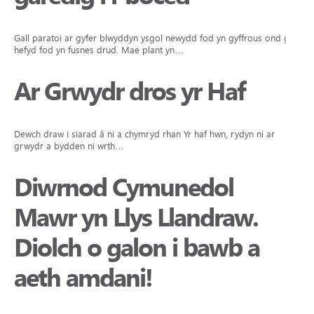
Gall paratoi ar gyfer blwyddyn ysgol newydd fod yn gyffrous ond gall
hefyd fod yn fusnes drud. Mae plant yn…
Ar Grwydr dros yr Haf
Dewch draw i siarad â ni a chymryd rhan Yr haf hwn, rydyn ni ar
grwydr a bydden ni wrth…
Diwrnod Cymunedol
Mawr yn Llys Llandraw.
Diolch o galon i bawb a
aeth amdani!