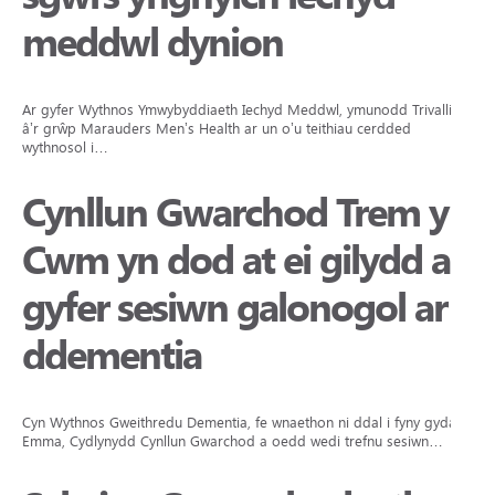
meddwl dynion
Ar gyfer Wythnos Ymwybyddiaeth Iechyd Meddwl, ymunodd Trivallis
â’r grŵp Marauders Men’s Health ar un o’u teithiau cerdded
wythnosol i…
Cynllun Gwarchod Trem y
Cwm yn dod at ei gilydd ar
gyfer sesiwn galonogol ar
ddementia
Cyn Wythnos Gweithredu Dementia, fe wnaethon ni ddal i fyny gydag
Emma, Cydlynydd Cynllun Gwarchod a oedd wedi trefnu sesiwn…