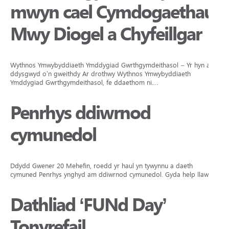
mwyn cael Cymdogaethau
Mwy Diogel a Chyfeillgar
Wythnos Ymwybyddiaeth Ymddygiad Gwrthgymdeithasol – Yr hyn a
ddysgwyd o’n gweithdy Ar drothwy Wythnos Ymwybyddiaeth
Ymddygiad Gwrthgymdeithasol, fe ddaethom ni…
Penrhys ddiwrnod
cymunedol
Ddydd Gwener 20 Mehefin, roedd yr haul yn tywynnu a daeth
cymuned Penrhys ynghyd am ddiwrnod cymunedol. Gyda help llaw…
Dathliad ‘FUNd Day’
Tonyrefail