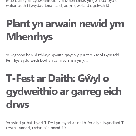
Mae dull syml, cydweithredol ym Mhen Dinas yn gwneud byd o
wahaniaeth i fywydau tenantiaid, ac yn gwella diogelwch tân…
Plant yn arwain newid ym
Mhenrhys
Yr wythnos hon, dathlwyd gwaith gwych y plant o Ysgol Gynradd
Penrhys sydd wedi bod yn cymryd rhan yn y…
T-Fest ar Daith: Gŵyl o
gydweithio ar garreg eich
drws
Yn ystod yr haf, bydd T-Fest yn mynd ar daith. Yn dilyn llwyddiant T-
Fest y llynedd, rydyn ni’n mynd â’r…