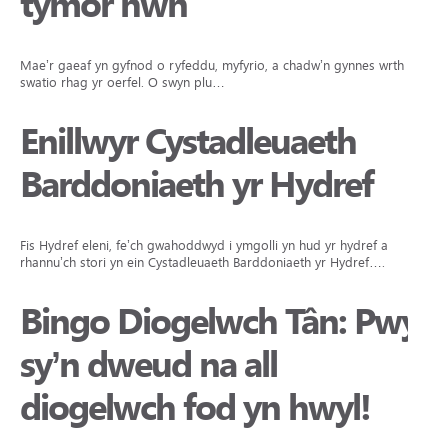
tymor hwn
Mae’r gaeaf yn gyfnod o ryfeddu, myfyrio, a chadw’n gynnes wrth i ni
swatio rhag yr oerfel. O swyn plu…
Enillwyr Cystadleuaeth
Barddoniaeth yr Hydref
Fis Hydref eleni, fe’ch gwahoddwyd i ymgolli yn hud yr hydref a
rhannu’ch stori yn ein Cystadleuaeth Barddoniaeth yr Hydref….
Bingo Diogelwch Tân: Pwy
sy’n dweud na all
diogelwch fod yn hwyl!