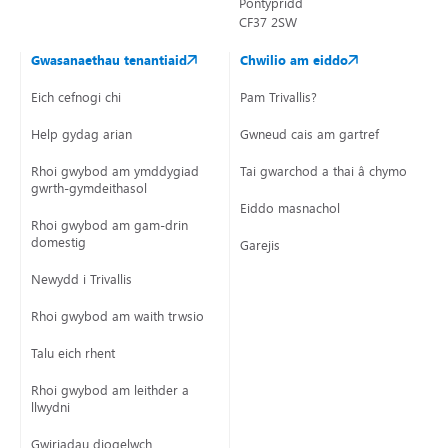
Pontypridd
CF37 2SW
Gwasanaethau tenantiaid
Chwilio am eiddo
Eich cefnogi chi
Pam Trivallis?
Help gydag arian
Gwneud cais am gartref
Rhoi gwybod am ymddygiad
Tai gwarchod a thai â chymorth
gwrth-gymdeithasol
Eiddo masnachol
Rhoi gwybod am gam-drin
domestig
Garejis
Newydd i Trivallis
Rhoi gwybod am waith trwsio
Talu eich rhent
Rhoi gwybod am leithder a
llwydni
Gwiriadau diogelwch