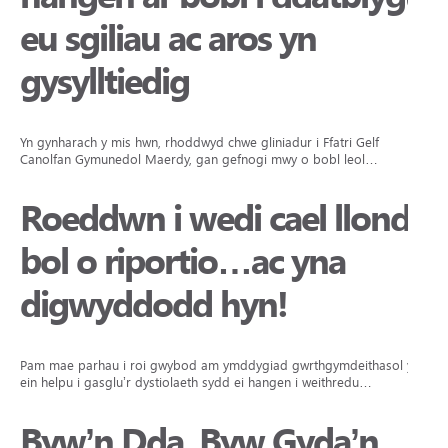
eu sgiliau ac aros yn
gysylltiedig
Yn gynharach y mis hwn, rhoddwyd chwe gliniadur i Ffatri Gelf
Canolfan Gymunedol Maerdy, gan gefnogi mwy o bobl leol…
Roeddwn i wedi cael llond
bol o riportio…ac yna
digwyddodd hyn!
Pam mae parhau i roi gwybod am ymddygiad gwrthgymdeithasol yn
ein helpu i gasglu’r dystiolaeth sydd ei hangen i weithredu…
Byw’n Dda, Byw Gyda’n