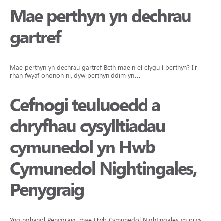
Mae perthyn yn dechrau
gartref
Mae perthyn yn dechrau gartref Beth mae’n ei olygu i berthyn? I’r
rhan fwyaf ohonon ni, dyw perthyn ddim yn…
Cefnogi teuluoedd a
chryfhau cysylltiadau
cymunedol yn Hwb
Cymunedol Nightingales,
Penygraig
Yng nghanol Penygraig, mae Hwb Cymunedol Nightingales yn prysur