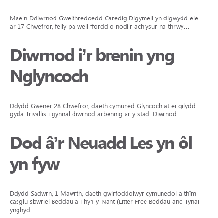
Mae’n Ddiwrnod Gweithredoedd Caredig Digymell yn digwydd eleni
ar 17 Chwefror, felly pa well ffordd o nodi’r achlysur na thrwy…
Diwrnod i’r brenin yng
Nglyncoch
Ddydd Gwener 28 Chwefror, daeth cymuned Glyncoch at ei gilydd
gyda Trivallis i gynnal diwrnod arbennig ar y stad. Diwrnod…
Dod â’r Neuadd Les yn ôl
yn fyw
Ddydd Sadwrn, 1 Mawrth, daeth gwirfoddolwyr cymunedol a thîm
casglu sbwriel Beddau a Thyn-y-Nant (Litter Free Beddau and Tynant)
ynghyd…