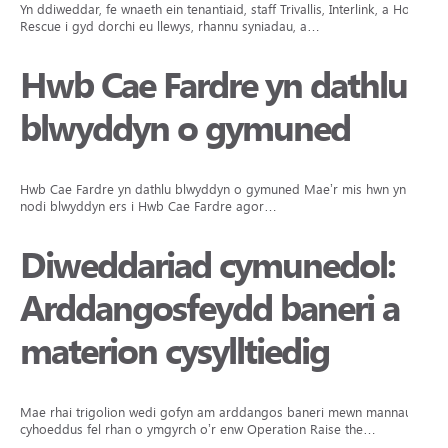
Yn ddiweddar, fe wnaeth ein tenantiaid, staff Trivallis, Interlink, a Hope
Rescue i gyd dorchi eu llewys, rhannu syniadau, a…
Hwb Cae Fardre yn dathlu
blwyddyn o gymuned
Hwb Cae Fardre yn dathlu blwyddyn o gymuned Mae’r mis hwn yn
nodi blwyddyn ers i Hwb Cae Fardre agor…
Diweddariad cymunedol:
Arddangosfeydd baneri a
materion cysylltiedig
Mae rhai trigolion wedi gofyn am arddangos baneri mewn mannau
cyhoeddus fel rhan o ymgyrch o’r enw Operation Raise the…