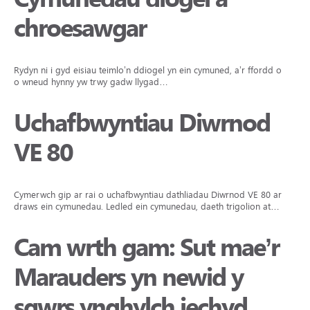
chroesawgar
Rydyn ni i gyd eisiau teimlo’n ddiogel yn ein cymuned, a’r ffordd orau
o wneud hynny yw trwy gadw llygad…
Uchafbwyntiau Diwrnod
VE 80
Cymerwch gip ar rai o uchafbwyntiau dathliadau Diwrnod VE 80 ar
draws ein cymunedau. Ledled ein cymunedau, daeth trigolion at…
Cam wrth gam: Sut mae’r
Marauders yn newid y
sgwrs ynghylch iechyd