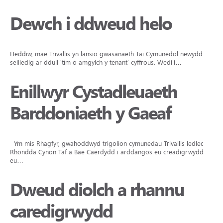
Dewch i ddweud helo
Heddiw, mae Trivallis yn lansio gwasanaeth Tai Cymunedol newydd yn
seiliedig ar ddull ‘tîm o amgylch y tenant’ cyffrous. Wedi’i…
Enillwyr Cystadleuaeth
Barddoniaeth y Gaeaf
Ym mis Rhagfyr, gwahoddwyd trigolion cymunedau Trivallis ledled
Rhondda Cynon Taf a Bae Caerdydd i arddangos eu creadigrwydd,
eu…
Dweud diolch a rhannu
caredigrwydd