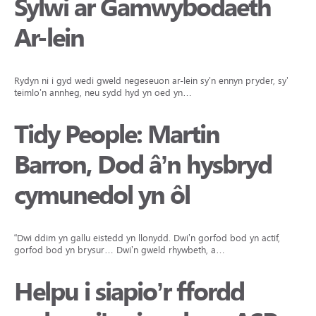
Sylwi ar Gamwybodaeth
Ar-lein
Rydyn ni i gyd wedi gweld negeseuon ar-lein sy’n ennyn pryder, sy’n
teimlo’n annheg, neu sydd hyd yn oed yn…
Tidy People: Martin
Barron, Dod â’n hysbryd
cymunedol yn ôl
“Dwi ddim yn gallu eistedd yn llonydd. Dwi’n gorfod bod yn actif,
gorfod bod yn brysur… Dwi’n gweld rhywbeth, a…
Helpu i siapio’r ffordd