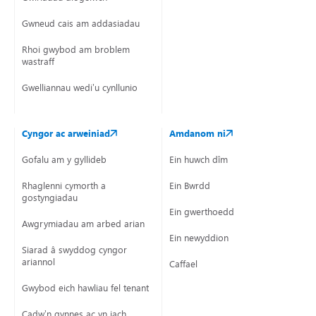
Gwneud cais am addasiadau
Rhoi gwybod am broblem
wastraff
Gwelliannau wedi’u cynllunio
Cyngor ac arweiniad
Amdanom ni
Gofalu am y gyllideb
Ein huwch dîm
Rhaglenni cymorth a
Ein Bwrdd
gostyngiadau
Ein gwerthoedd
Awgrymiadau am arbed arian
Ein newyddion
Siarad â swyddog cyngor
ariannol
Caffael
Gwybod eich hawliau fel tenant
Cadw’n gynnes ac yn iach