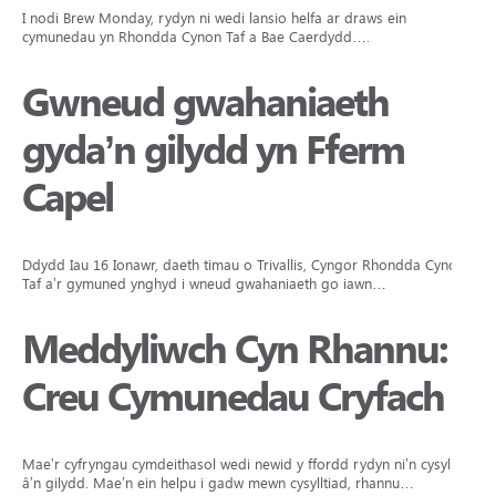
I nodi Brew Monday, rydyn ni wedi lansio helfa ar draws ein
cymunedau yn Rhondda Cynon Taf a Bae Caerdydd….
Gwneud gwahaniaeth
gyda’n gilydd yn Fferm
Capel
Ddydd Iau 16 Ionawr, daeth timau o Trivallis, Cyngor Rhondda Cynon
Taf a’r gymuned ynghyd i wneud gwahaniaeth go iawn…
Meddyliwch Cyn Rhannu:
Creu Cymunedau Cryfach
Mae’r cyfryngau cymdeithasol wedi newid y ffordd rydyn ni’n cysylltu
â’n gilydd. Mae’n ein helpu i gadw mewn cysylltiad, rhannu…