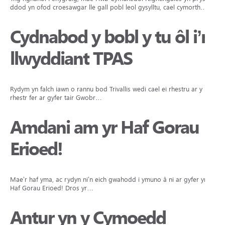
ddod yn ofod croesawgar lle gall pobl leol gysylltu, cael cymorth…
Cydnabod y bobl y tu ôl i’n
llwyddiant TPAS
Rydym yn falch iawn o rannu bod Trivallis wedi cael ei rhestru ar y
rhestr fer ar gyfer tair Gwobr…
Amdani am yr Haf Gorau
Erioed!
Mae’r haf yma, ac rydyn ni’n eich gwahodd i ymuno â ni ar gyfer yr
Haf Gorau Erioed! Dros yr…
Antur yn y Cymoedd