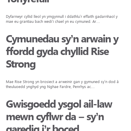
Dyfarnwyr cyllid lleol yn ymgynnull i ddathlu’r effaith gadarnhaol y
mae eu grantiau bach wedi’i chael yn eu cymuned. Ar…
Cymunedau sy’n arwain y
ffordd gyda chyllid Rise
Strong
Mae Rise Strong yn brosiect a arweinir gan y gymuned sy’n dod â
theuluoedd ynghyd yng Nghae Fardre, Penrhys ac…
Gwisgoedd ysgol ail-law
mewn cyflwr da – sy’n
garedig i’r boced