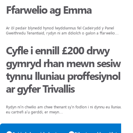
Ffarwelio ag Emma
Ar ôl pedair blynedd hynod lwyddiannus fel Cadeirydd y Panel
Gweithredu Tenantiaid, rydyn ni am ddiolch o galon a ffarwelio…
Cyfle i ennill £200 drwy
gymryd rhan mewn sesiwn
tynnu lluniau proffesiynol
ar gyfer Trivallis
Rydyn ni’n chwilio am chwe thenant sy’n fodlon i ni dynnu eu lluniau yn
eu cartrefi a’u gerddi, er mwyn…