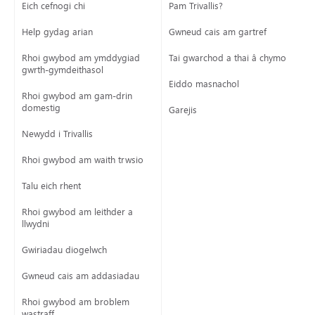
Eich cefnogi chi
Pam Trivallis?
Help gydag arian
Gwneud cais am gartref
Rhoi gwybod am ymddygiad
Tai gwarchod a thai â chymorth
gwrth-gymdeithasol
Eiddo masnachol
Rhoi gwybod am gam-drin
domestig
Garejis
Newydd i Trivallis
Rhoi gwybod am waith trwsio
Talu eich rhent
Rhoi gwybod am leithder a
llwydni
Gwiriadau diogelwch
Gwneud cais am addasiadau
Rhoi gwybod am broblem
wastraff