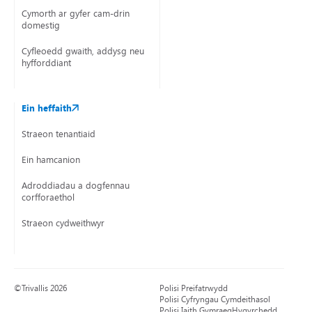
Cymorth ar gyfer cam-drin
domestig
Cyfleoedd gwaith, addysg neu
hyfforddiant
Ein heffaith
Straeon tenantiaid
Ein hamcanion
Adroddiadau a dogfennau
corfforaethol
Straeon cydweithwyr
©Trivallis 2026
Polisi Preifatrwydd
Polisi Cyfryngau Cymdeithasol
Polisi Iaith Gymraeg
Hygyrchedd