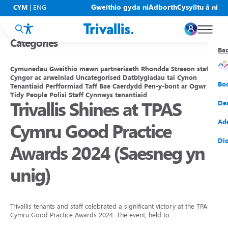
Blogs
Gweithio gyda ni
Adborth
Cysylltu â ni
CYM
|
ENG
Categories
Ba
Ba
Ba
Ba
Ba
Ba
Ba
Cymunedau
Gweithio mewn partneriaeth
Rhondda
Straeon staff
Cyngor ac arweiniad
Uncategorised
Datblygiadau tai
Cynon
Eic
New
Cy
Gof
Gwy
Cy
Bo
Tenantiaid
Perfformiad
Taff
Bae Caerdydd
Pen-y-bont ar Ogwr
Tidy People
Polisi
Staff
Cynnwys tenantiaid
Trivallis Shines at TPAS
Eic
Rh
Tî
Cy
Cad
Cym
De
Hel
Tal
Tî
Aw
Dio
Cyf
Ad
Cymru Good Practice
Rh
Rho
Tî
Sia
Cwm
Cae
Dio
Awards 2024 (Saesneg yn
Rh
Gw
Bu
Mov
Ate
unig)
Trivallis tenants and staff celebrated a significant victory at the TPAS
Cymru Good Practice Awards 2024. The event, held to…