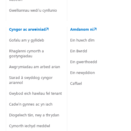
Gwelliannau wedi’u cynllunio
Cyngor ac arweiniad
Amdanom ni
Gofalu am y gyllideb
Ein huwch dîm
Rhaglenni cymorth a
Ein Bwrdd
gostyngiadau
Ein gwerthoedd
Awgrymiadau am arbed arian
Ein newyddion
Siarad â swyddog cyngor
ariannol
Caffael
Gwybod eich hawliau fel tenant
Cadw’n gynnes ac yn iach
Diogelwch tân, nwy a thrydan
Cymorth iechyd meddwl