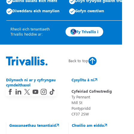
Gwirio balans eich rhent
Dilyn trywydd gwaith trwsio
Diweddaru eich manylion
Gofyn cwestiwn
Rheoli eich tenantiaeth
Fy Trivallis i
Trivallis heddiw ar:
Back to top
Dilynwch ni ar y cyfryngau
Cysylltu â ni
cymdeithasol
Cyfeiriad Cofrestredig
Ty Pennant
Mill St
Pontypridd
CF37 2SW
Gwasanaethau tenantiaid
Chwilio am eiddo