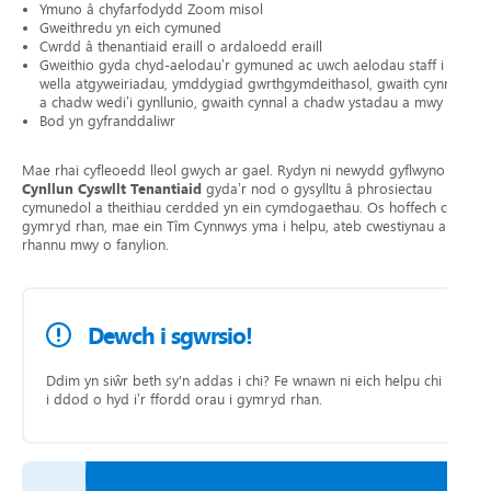
Ymuno â chyfarfodydd Zoom misol
Gweithredu yn eich cymuned
Cwrdd â thenantiaid eraill o ardaloedd eraill
Gweithio gyda chyd-aelodau’r gymuned ac uwch aelodau staff i
wella atgyweiriadau, ymddygiad gwrthgymdeithasol, gwaith cynnal
a chadw wedi’i gynllunio, gwaith cynnal a chadw ystadau a mwy
Bod yn gyfranddaliwr
Mae rhai cyfleoedd lleol gwych ar gael. Rydyn ni newydd gyflwyno ein
Cynllun
Cyswllt Tenantiaid
gyda’r nod o gysylltu â phrosiectau
cymunedol a theithiau cerdded yn ein cymdogaethau. Os hoffech chi
gymryd rhan, mae ein Tîm Cynnwys yma i helpu, ateb cwestiynau a
rhannu mwy o fanylion.
Dewch i sgwrsio!
Ddim yn siŵr beth sy'n addas i chi? Fe wnawn ni eich helpu chi
i ddod o hyd i’r ffordd orau i gymryd rhan.