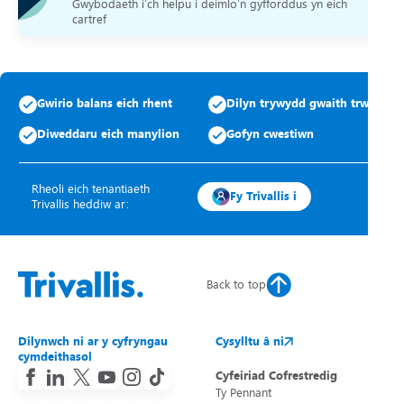
Gwybodaeth i’ch helpu i deimlo’n gyfforddus yn eich
cartref
Gwirio balans eich rhent
Dilyn trywydd gwaith trwsio
Diweddaru eich manylion
Gofyn cwestiwn
Rheoli eich tenantiaeth
Fy Trivallis i
Trivallis heddiw ar:
Back to top
Dilynwch ni ar y cyfryngau
Cysylltu â ni
cymdeithasol
Cyfeiriad Cofrestredig
Ty Pennant