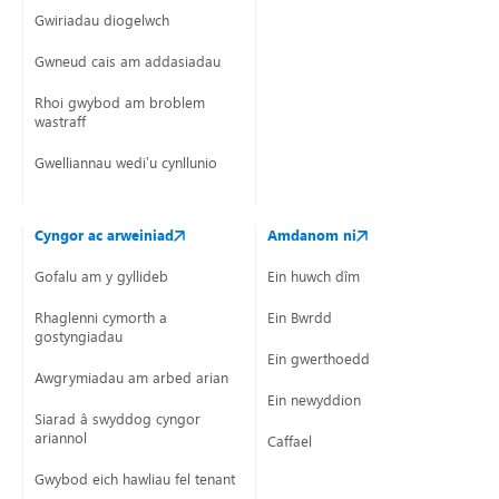
Gwiriadau diogelwch
Gwneud cais am addasiadau
Rhoi gwybod am broblem
wastraff
Gwelliannau wedi’u cynllunio
Cyngor ac arweiniad
Amdanom ni
Gofalu am y gyllideb
Ein huwch dîm
Rhaglenni cymorth a
Ein Bwrdd
gostyngiadau
Ein gwerthoedd
Awgrymiadau am arbed arian
Ein newyddion
Siarad â swyddog cyngor
ariannol
Caffael
Gwybod eich hawliau fel tenant