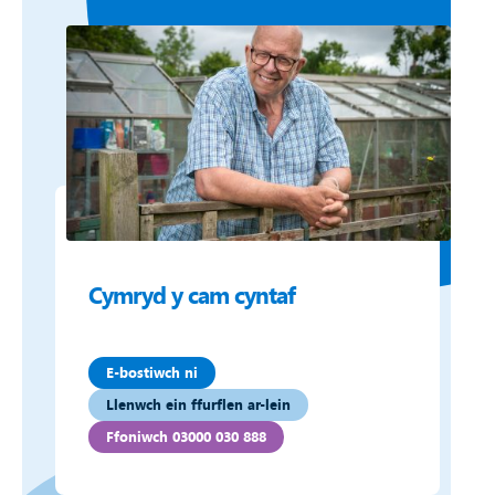
Cymryd y cam cyntaf
E-bostiwch ni
Llenwch ein ffurflen ar-lein
Ffoniwch 03000 030 888