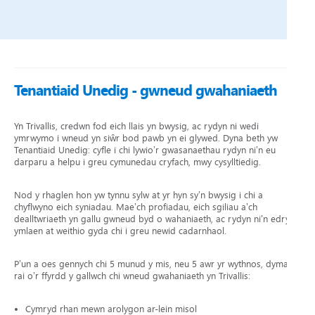
Tenantiaid Unedig - gwneud gwahaniaeth
Yn Trivallis, credwn fod eich llais yn bwysig, ac rydyn ni wedi
ymrwymo i wneud yn siŵr bod pawb yn ei glywed. Dyna beth yw
Tenantiaid Unedig: cyfle i chi lywio’r gwasanaethau rydyn ni’n eu
darparu a helpu i greu cymunedau cryfach, mwy cysylltiedig.
Nod y rhaglen hon yw tynnu sylw at yr hyn sy’n bwysig i chi a
chyflwyno eich syniadau. Mae’ch profiadau, eich sgiliau a’ch
dealltwriaeth yn gallu gwneud byd o wahaniaeth, ac rydyn ni’n edrych
ymlaen at weithio gyda chi i greu newid cadarnhaol.
P’un a oes gennych chi 5 munud y mis, neu 5 awr yr wythnos, dyma
rai o’r ffyrdd y gallwch chi wneud gwahaniaeth yn Trivallis:
Cymryd rhan mewn arolygon ar-lein misol