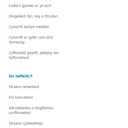
Cadw’n gynnes ac yn iach
Diogelwch tân, nwy a thrydan
Cymorth iechyd meddwl
Cymorth ar gyfer cam-drin
domestig
Cyfleoedd gwaith, addysg neu
hyfforddiant
Ein heffaith
Straeon tenantiaid
Ein hamcanion
Adroddiadau a dogfennau
corfforaethol
Straeon cydweithwyr