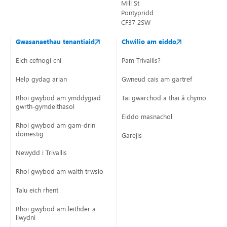
Mill St
Pontypridd
CF37 2SW
Gwasanaethau tenantiaid
Chwilio am eiddo
Eich cefnogi chi
Pam Trivallis?
Help gydag arian
Gwneud cais am gartref
Rhoi gwybod am ymddygiad
Tai gwarchod a thai â chymorth
gwrth-gymdeithasol
Eiddo masnachol
Rhoi gwybod am gam-drin
domestig
Garejis
Newydd i Trivallis
Rhoi gwybod am waith trwsio
Talu eich rhent
Rhoi gwybod am leithder a
llwydni