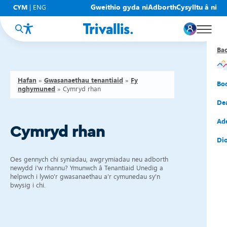
Gweithio gyda ni
Adborth
Cysylltu â ni
CYM
|
ENG
Ba
Ba
Ba
Ba
Ba
Ba
Ba
Hafan
»
Gwasanaethau tenantiaid
»
Fy
Eic
New
Cy
Gof
Gwy
Cy
Bo
nghymuned
»
Cymryd rhan
Eic
Rh
Tî
Cy
Cad
Cym
De
Hel
Tal
Tî
Aw
Dio
Cyf
Ad
Cymryd rhan
Rh
Rho
Tî
Sia
Cwm
Cae
Dio
Rh
Gw
Bu
Mov
Ate
Oes gennych chi syniadau, awgrymiadau neu adborth
newydd i'w rhannu? Ymunwch â Tenantiaid Unedig a
helpwch i lywio'r gwasanaethau a'r cymunedau sy'n
bwysig i chi.