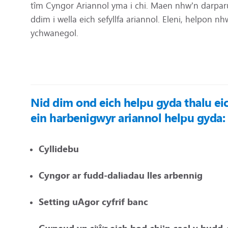
tîm Cyngor Ariannol yma i chi. Maen nhw’n darparu
ddim i wella eich sefyllfa ariannol. Eleni, helpon nh
ychwanegol.
Nid dim ond eich helpu gyda thalu eic
ein harbenigwyr ariannol helpu gyda:
Cyllidebu
Cyngor ar fudd-daliadau lles arbennig
Setting uAgor cyfrif banc