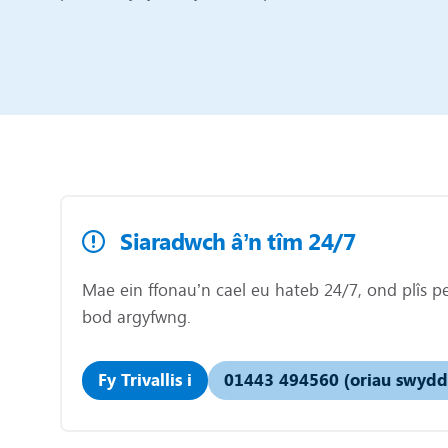
Siaradwch â’n tîm 24/7
Mae ein ffonau’n cael eu hateb 24/7, ond plîs pei
bod argyfwng.
Fy Trivallis i
01443 494560 (oriau swydd