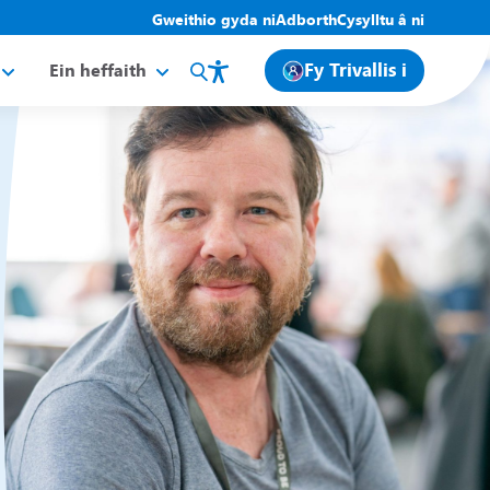
Gweithio gyda ni
Adborth
Cysylltu â ni
Fy Trivallis i
Ein heffaith