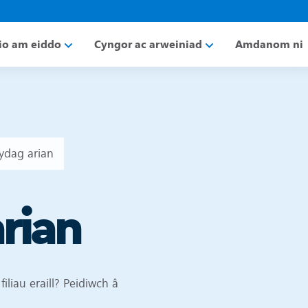
io am eiddo
Cyngor ac arweiniad
Amdanom ni
ydag arian
rian
iliau eraill? Peidiwch â