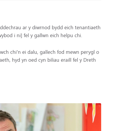
 ddechrau ar y diwrnod bydd eich tenantiaeth
ybod i ni] fel y gallwn eich helpu chi.
wch chi’n ei dalu, gallech fod mewn perygl o
aeth, hyd yn oed cyn biliau eraill fel y Dreth