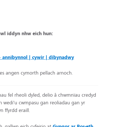
hawl iddyn nhw eich hun:
– annibynnol | cywir | dibynadwy
oes angen cymorth pellach arnoch.
hau fel rheoli dyled, delio â chwmnïau credyd
n wedi’u cwmpasu gan reoliadau gan yr
ffyrdd eraill.
 gallwn eich cyfeirio at
Gyngor ar Bopeth
,