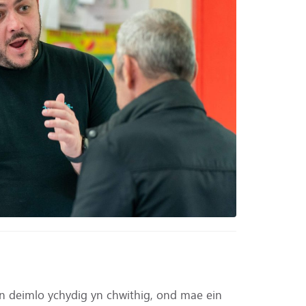
ian deimlo ychydig yn chwithig, ond mae ein