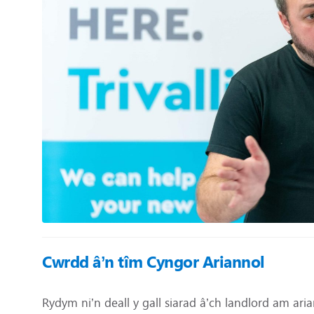
Cwrdd â’n tîm Cyngor Ariannol
Rydym ni’n deall y gall siarad â’ch landlord am ar