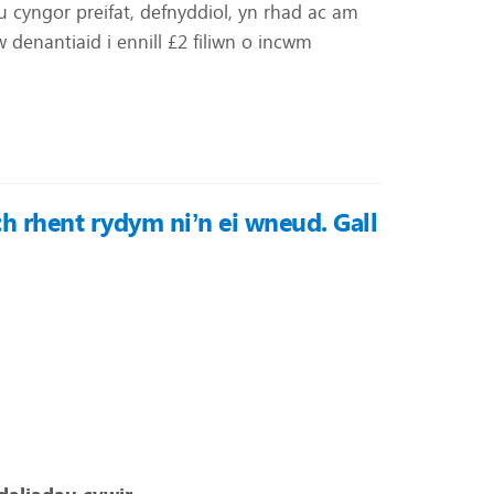
 cyngor preifat, defnyddiol, yn rhad ac am
w denantiaid i ennill £2 filiwn o incwm
h rhent rydym ni’n ei wneud. Gall