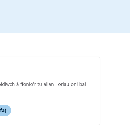
diwch â ffonio’r tu allan i oriau oni bai
fa)