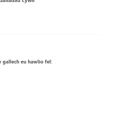
daliadau cywir
 gallech eu hawlio fel: