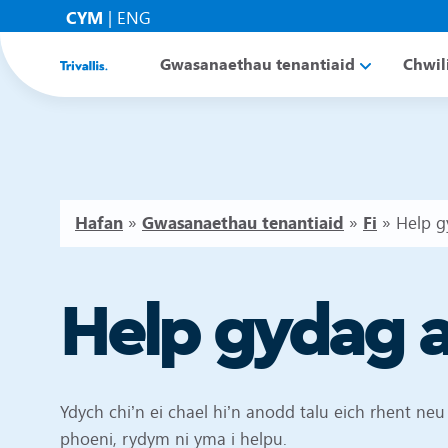
CYM
|
ENG
Gwasanaethau tenantiaid
Chwil
Hafan
»
Gwasanaethau tenantiaid
»
Fi
»
Help g
Help gydag a
Ydych chi’n ei chael hi’n anodd talu eich rhent neu f
phoeni, rydym ni yma i helpu.