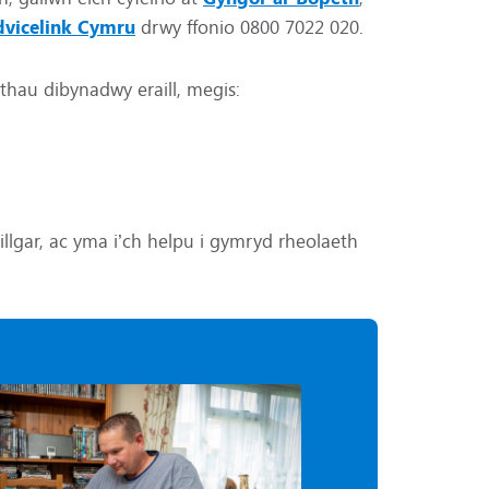
vicelink Cymru
drwy ffonio 0800 7022 020.
hau dibynadwy eraill, megis:
llgar, ac yma i’ch helpu i gymryd rheolaeth