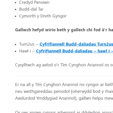
Credyd Pensiwn
Budd-dal Tai
Cymorth y Dreth Gyngor
Gallwch hefyd wirio beth y gallech chi fod â’r 
Turn2us –
Cyfrifiannell Budd-daliadau Turn2us
Hawl i –
Cyfrifiannell Budd-daliadau – hawl i 
Cysylltwch ag aelod o’r Tîm Cynghori Ariannol os 
Er na all y Tîm Cynghori Ariannol roi cyngor ar bet
neu weithgareddau penodol (oherwydd bod y rhai
Awdurdod Ymddygiad Ariannol), gallwn helpu mewn 
Os oes angen cyngor arbenigol ar ddyledion arnoch,