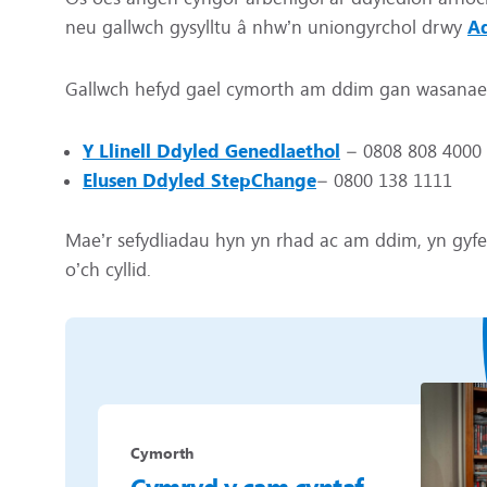
neu gallwch gysylltu â nhw’n uniongyrchol drwy
Ad
Gallwch hefyd gael cymorth am ddim gan wasanaet
Y Llinell Ddyled Genedlaethol
– 0808 808 4000
Elusen Ddyled StepChange
– 0800 138 1111
Mae’r sefydliadau hyn yn rhad ac am ddim, yn gyfei
o’ch cyllid.
Cymorth