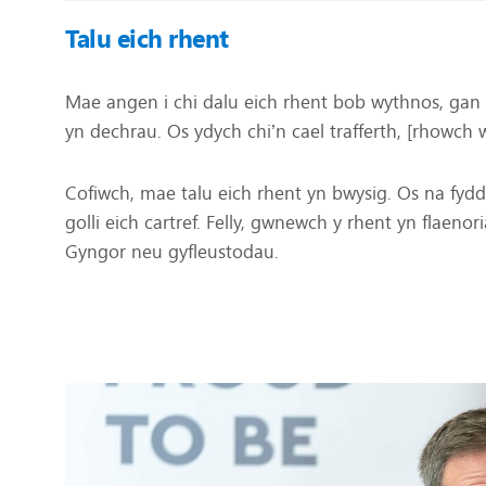
Talu eich rhent
Mae angen i chi dalu eich rhent bob wythnos, gan
yn dechrau. Os ydych chi’n cael trafferth, [rhowch w
Cofiwch, mae talu eich rhent yn bwysig. Os na fydd
golli eich cartref. Felly, gwnewch y rhent yn flaenori
Gyngor neu gyfleustodau.