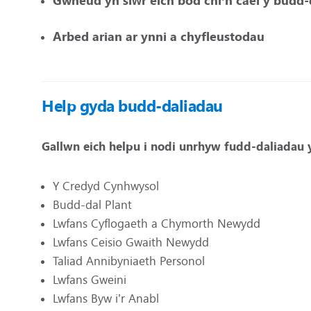
Gwneud yn siŵr eich bod chi’n cael y budd-
Arbed arian ar ynni a chyfleustodau
Help gyda budd-daliadau
Gallwn eich helpu i nodi unrhyw fudd-daliadau y
Y Credyd Cynhwysol
Budd-dal Plant
Lwfans Cyflogaeth a Chymorth Newydd
Lwfans Ceisio Gwaith Newydd
Taliad Annibyniaeth Personol
Lwfans Gweini
Lwfans Byw i’r Anabl