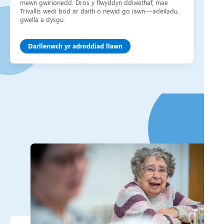
mewn gwirionedd. Dros y flwyddyn ddiwethaf, mae
Trivallis wedi bod ar daith o newid go iawn—adeiladu,
gwella a dysgu.
Darllenwch yr adroddiad llawn