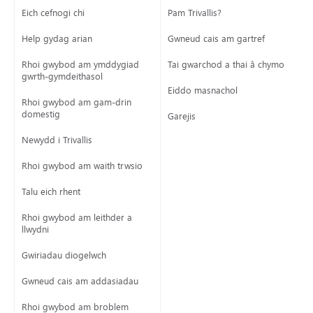
Eich cefnogi chi
Pam Trivallis?
Help gydag arian
Gwneud cais am gartref
Rhoi gwybod am ymddygiad
Tai gwarchod a thai â chymorth
gwrth-gymdeithasol
Eiddo masnachol
Rhoi gwybod am gam-drin
domestig
Garejis
Newydd i Trivallis
Rhoi gwybod am waith trwsio
Talu eich rhent
Rhoi gwybod am leithder a
llwydni
Gwiriadau diogelwch
Gwneud cais am addasiadau
Rhoi gwybod am broblem