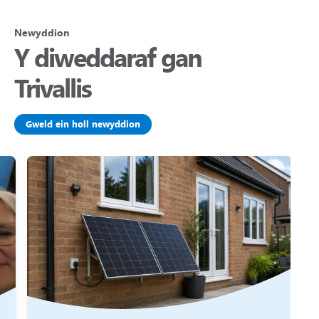
Newyddion
Y diweddaraf gan
Trivallis
Gweld ein holl newyddion