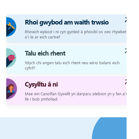
Rhoi gwybod am waith trwsio
Rhowch wybod i ni cyn gynted â phosibl os oes rhywbeth
o’i le ar eich cartref
Talu eich rhent
Ydych chi angen talu eich rhent neu wirio balans eich
cyfrif?
Cysylltu â ni
Mae ein Canolfan Gyswllt yn darparu atebion yn y fan a’r
lle i bob ymholiad.