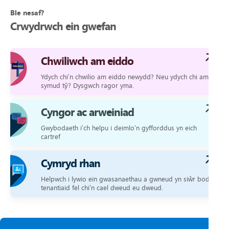
Ble nesaf?
Crwydrwch ein gwefan
Chwiliwch am eiddo
Ydych chi’n chwilio am eiddo newydd? Neu ydych chi am
symud tŷ? Dysgwch ragor yma.
Cyngor ac arweiniad
Gwybodaeth i’ch helpu i deimlo’n gyfforddus yn eich
cartref
Cymryd rhan
Helpwch i lywio ein gwasanaethau a gwneud yn siŵr bod
tenantiaid fel chi’n cael dweud eu dweud.