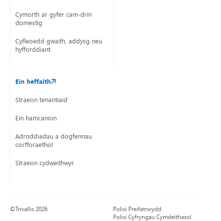
Cymorth ar gyfer cam-drin
domestig
Cyfleoedd gwaith, addysg neu
hyfforddiant
Ein heffaith
Straeon tenantiaid
Ein hamcanion
Adroddiadau a dogfennau
corfforaethol
Straeon cydweithwyr
©Trivallis 2026
Polisi Preifatrwydd
Polisi Cyfryngau Cymdeithasol