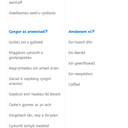
wastraff
Gwelliannau wedi’u cynllunio
Cyngor ac arweiniad
Amdanom ni
Gofalu am y gyllideb
Ein huwch dîm
Rhaglenni cymorth a
Ein Bwrdd
gostyngiadau
Ein gwerthoedd
Awgrymiadau am arbed arian
Ein newyddion
Siarad â swyddog cyngor
ariannol
Caffael
Gwybod eich hawliau fel tenant
Cadw’n gynnes ac yn iach
Diogelwch tân, nwy a thrydan
Cymorth iechyd meddwl