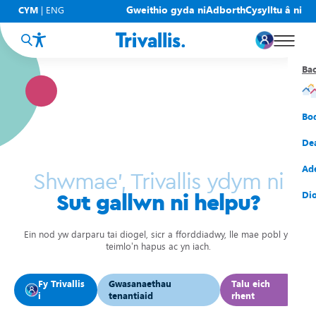
Gweithio gyda ni
Adborth
Cysylltu â ni
CYM
|
ENG
Ba
Ba
Ba
Ba
Ba
Ba
Ba
Eic
New
Cy
Gof
Gwy
Cy
Bo
Eic
Rh
Tî
Cy
Cad
Cym
De
Hel
Tal
Tî
Aw
Dio
Cyf
Ad
Shwmae’, Trivallis ydym ni
Rh
Rho
Tî
Sia
Cwm
Cae
Dio
Sut gallwn ni helpu?
Rh
Gw
Bu
Mov
Ate
Ein nod yw darparu tai diogel, sicr a fforddiadwy, lle mae pobl yn
teimlo’n hapus ac yn iach.
Fy Trivallis
Gwasanaethau
Talu eich
i
tenantiaid
rhent