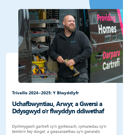
Trivallis 2024–2025: Y Blwyddlyfr
Uchafbwyntiau, Arwyr, a Gwersi a
Ddysgwyd o'r flwyddyn ddiwethaf
Dychmygwch gartrefi sy'n gynhesach, cymunedau sy'n
teimlo'n fwy diogel, a gwasanaethau sy'n gwrando