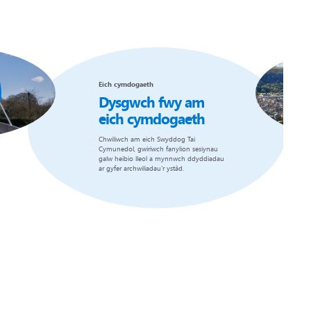
Eich cymdogaeth
Dysgwch fwy am
eich cymdogaeth
Chwiliwch am eich Swyddog Tai
Cymunedol, gwiriwch fanylion sesiynau
galw heibio lleol a mynnwch ddyddiadau
ar gyfer archwiliadau’r ystâd.