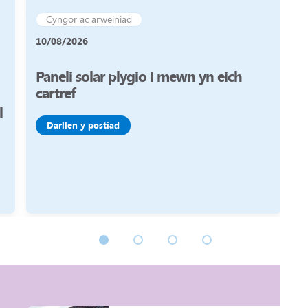
Cyngor ac arweiniad
0
10/08/2026
Paneli solar plygio i mewn yn eich
cartref
l
Darllen y postiad