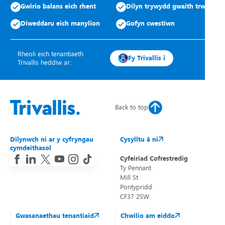
Gwirio balans eich rhent
Dilyn trywydd gwaith trwsio
Diweddaru eich manylion
Gofyn cwestiwn
Rheoli eich tenantiaeth
Fy Trivallis i
Trivallis heddiw ar:
Back to top
Dilynwch ni ar y cyfryngau
Cysylltu â ni
cymdeithasol
Cyfeiriad Cofrestredig
Ty Pennant
Mill St
Pontypridd
CF37 2SW
Gwasanaethau tenantiaid
Chwilio am eiddo