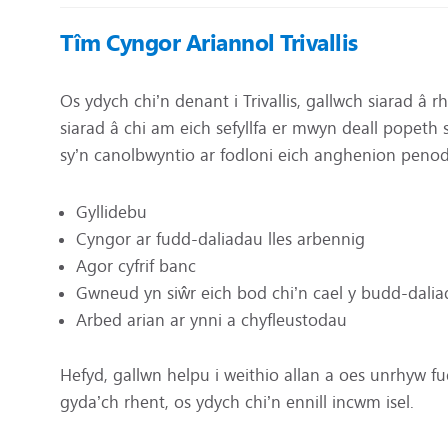
Tîm Cyngor Ariannol Trivallis
Os ydych chi’n denant i Trivallis, gallwch siarad 
siarad â chi am eich sefyllfa er mwyn deall popeth
sy’n canolbwyntio ar fodloni eich anghenion penod
Gyllidebu
Cyngor ar fudd-daliadau lles arbennig
Agor cyfrif banc
Gwneud yn siŵr eich bod chi’n cael y budd-dalia
Arbed arian ar ynni a chyfleustodau
Hefyd, gallwn helpu i weithio allan a oes unrhyw fu
gyda’ch rhent, os ydych chi’n ennill incwm isel.