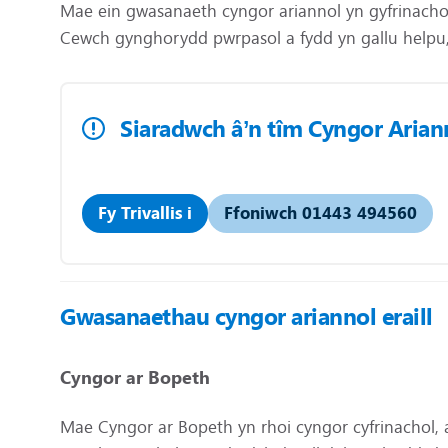
Mae ein gwasanaeth cyngor ariannol yn gyfrinacho
Cewch gynghorydd pwrpasol a fydd yn gallu helpu, 
Siaradwch â’n tîm Cyngor Arian
Fy Trivallis i
Ffoniwch 01443 494560
Gwasanaethau cyngor ariannol eraill
Cyngor ar Bopeth
Mae Cyngor ar Bopeth yn rhoi cyngor cyfrinachol, 