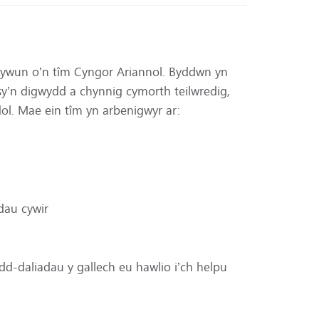
â rhywun o’n tîm Cyngor Ariannol. Byddwn yn
 sy’n digwydd a chynnig cymorth teilwredig,
ol. Mae ein tîm yn arbenigwyr ar:
dau cywir
dd-daliadau y gallech eu hawlio i’ch helpu