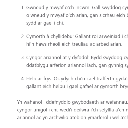
Gwneud y mwyaf o’ch incwm: Gall swyddog cyng
o wneud y mwyaf o’ch arian, gan sicrhau eich 
sydd ar gael i chi.
Cymorth â chyllidebu: Gallant roi arweiniad i c
hi’n haws rheoli eich treuliau ac arbed arian.
Cyngor ariannol at y dyfodol: Bydd swyddog cy
ddatblygu arferion ariannol iach, gan gynnig sy
Help ar frys: Os ydych chi’n cael trafferth gyda
gallant eich helpu i gael gafael ar gymorth bry
Yn wahanol i ddefnyddio gwybodaeth ar wefannau,
cyngor unigol i chi, wedi’i deilwra i’ch sefyllfa a‘c
ariannol ac yn archwilio atebion ymarferol i wella’ch