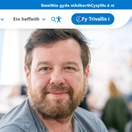
Gweithio gyda ni
Adborth
Cysylltu â ni
Fy Trivallis i
Ein heffaith