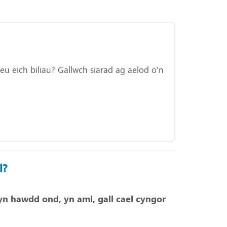
neu eich biliau? Gallwch siarad ag aelod o’n
l?
yn hawdd ond, yn aml, gall cael cyngor