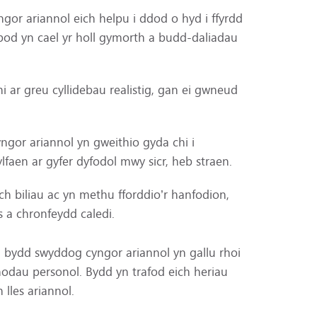
or ariannol eich helpu i ddod o hyd i ffyrdd
bod yn cael yr holl gymorth a budd-daliadau
hi ar greu cyllidebau realistig, gan ei gwneud
ngor ariannol yn gweithio gyda chi i
lfaen ar gyfer dyfodol mwy sicr, heb straen.
’ch biliau ac yn methu fforddio’r hanfodion,
s a chronfeydd caledi.
 bydd swyddog cyngor ariannol yn gallu rhoi
h nodau personol. Bydd yn trafod eich heriau
 lles ariannol.