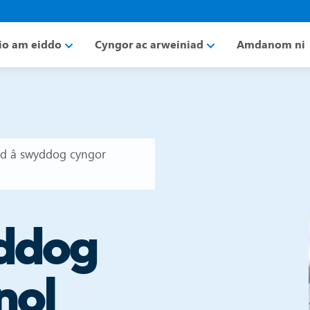
io am eiddo
Cyngor ac arweiniad
Amdanom ni
ad â swyddog cyngor
yddog
nol