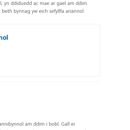
l, yn ddiduedd ac mae ar gael am ddim.
beth bynnag yw eich sefyllfa ariannol.
nol
annibynnol am ddim i bobl. Gall ei