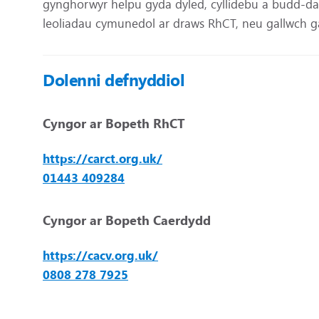
gynghorwyr helpu gyda dyled, cyllidebu a budd-da
leoliadau cymunedol ar draws RhCT, neu gallwch ga
Dolenni defnyddiol
Cyngor ar Bopeth RhCT
https://carct.org.uk/
01443 409284
Cyngor ar Bopeth Caerdydd
https://cacv.org.uk/
0808 278 7925