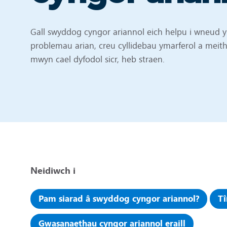
Gall swyddog cyngor ariannol eich helpu i wneud 
problemau arian, creu cyllidebau ymarferol a meithr
mwyn cael dyfodol sicr, heb straen.
Neidiwch i
Pam siarad â swyddog cyngor ariannol?
Tî
Gwasanaethau cyngor ariannol eraill