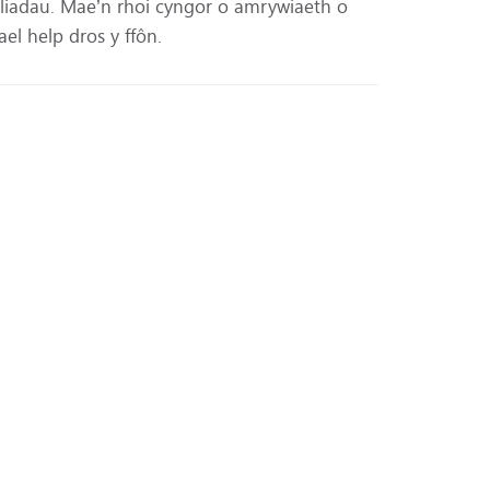
liadau. Mae’n rhoi cyngor o amrywiaeth o
el help dros y ffôn.