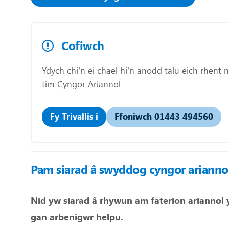
Cofiwch
Ydych chi’n ei chael hi’n anodd talu eich rhent 
tîm Cyngor Ariannol.
Fy Trivallis i
Ffoniwch 01443 494560
Pam siarad â swyddog cyngor arianno
Nid yw siarad â rhywun am faterion ariannol 
gan arbenigwr helpu.