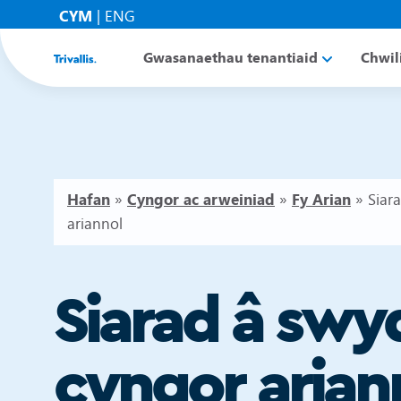
CYM
|
ENG
Gwasanaethau tenantiaid
Chwil
Hafan
»
Cyngor ac arweiniad
»
Fy Arian
»
Siar
ariannol
Siarad â sw
cyngor arian