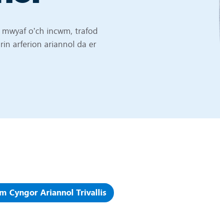
y mwyaf o’ch incwm, trafod
in arferion ariannol da er
m Cyngor Ariannol Trivallis