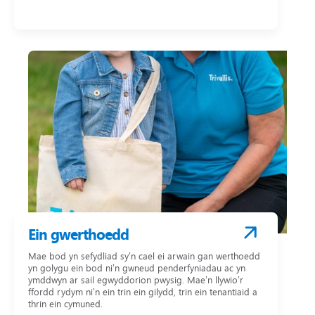
Ein gwerthoedd
Mae bod yn sefydliad sy’n cael ei arwain gan werthoedd
yn golygu ein bod ni’n gwneud penderfyniadau ac yn
ymddwyn ar sail egwyddorion pwysig. Mae’n llywio’r
ffordd rydym ni’n ein trin ein gilydd, trin ein tenantiaid a
thrin ein cymuned.