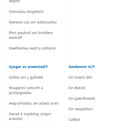
llwydni
Gwiriadau diogelwch
Gwneud cais am addasiadau
Rhoi gwybod am broblem
wastraff
Gwelliannau wedi’u cynllunio
Cyngor ac arweiniad
Amdanom ni
Gofalu am y gyllideb
Ein huwch dîm
Rhaglenni cymorth a
Ein Bwrdd
gostyngiadau
Ein gwerthoedd
Awgrymiadau am arbed arian
Ein newyddion
Siarad â swyddog cyngor
ariannol
Caffael