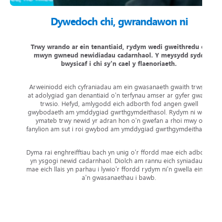
Dywedoch chi, gwrandawon ni
Trwy wrando ar ein tenantiaid, rydym wedi gweithredu er
mwyn gwneud newidiadau cadarnhaol. Y meysydd sydd
bwysicaf i chi sy’n cael y flaenoriaeth.
Arweiniodd eich cyfraniadau am ein gwasanaeth gwaith trwsio
at adolygiad gan denantiaid o’n terfynau amser ar gyfer gwaith
trwsio. Hefyd, amlygodd eich adborth fod angen gwell
gwybodaeth am ymddygiad gwrthgymdeithasol. Rydym ni wedi
ymateb trwy newid yr adran hon o’n gwefan a rhoi mwy o
fanylion am sut i roi gwybod am ymddygiad gwrthgymdeithasol.
Dyma rai enghreifftiau bach yn unig o’r ffordd mae eich adborth
yn ysgogi newid cadarnhaol. Diolch am rannu eich syniadau –
mae eich llais yn parhau i lywio’r ffordd rydym ni’n gwella ein tai
a’n gwasanaethau i bawb.