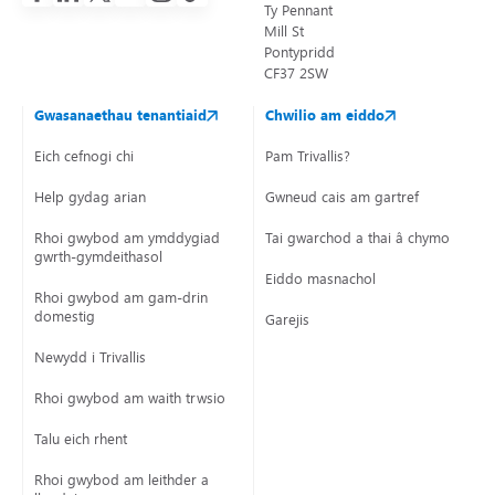
Ty Pennant
Mill St
Pontypridd
CF37 2SW
Gwasanaethau tenantiaid
Chwilio am eiddo
Eich cefnogi chi
Pam Trivallis?
Help gydag arian
Gwneud cais am gartref
Rhoi gwybod am ymddygiad
Tai gwarchod a thai â chymorth
gwrth-gymdeithasol
Eiddo masnachol
Rhoi gwybod am gam-drin
domestig
Garejis
Newydd i Trivallis
Rhoi gwybod am waith trwsio
Talu eich rhent
Rhoi gwybod am leithder a