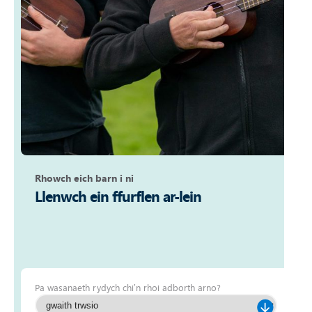
Rhowch eich barn i ni
Llenwch ein ffurflen ar-lein
Pa wasanaeth rydych chi’n rhoi adborth arno?