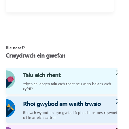
Ble nesaf?
Crwydrwch ein gwefan
Talu eich rhent
Ydych chi angen talu eich rhent neu wirio balans eich
cyfrif?
Rhoi gwybod am waith trwsio
Rhowch wybod i ni cyn gynted â phosibl os oes rhywbeth
o’i le ar eich cartref