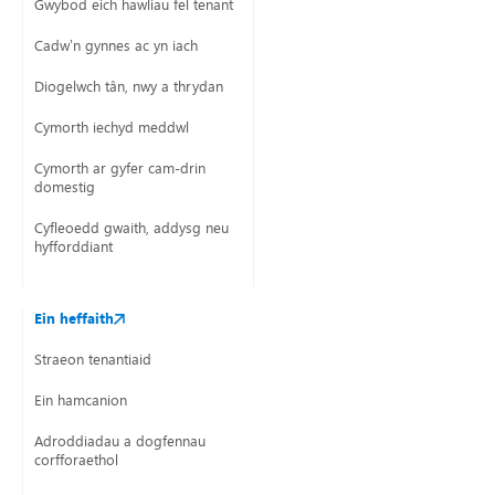
Gwybod eich hawliau fel tenant
Cadw’n gynnes ac yn iach
Diogelwch tân, nwy a thrydan
Cymorth iechyd meddwl
Cymorth ar gyfer cam-drin
domestig
Cyfleoedd gwaith, addysg neu
hyfforddiant
Ein heffaith
Straeon tenantiaid
Ein hamcanion
Adroddiadau a dogfennau
corfforaethol