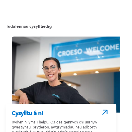
Tudalennau cysylltiedig
Cysylltu â ni
Rydym ni yma i helpu. Os oes gennych chi unrhyw
gwestiynau, pryderon, awgrymiadau neu adborth,