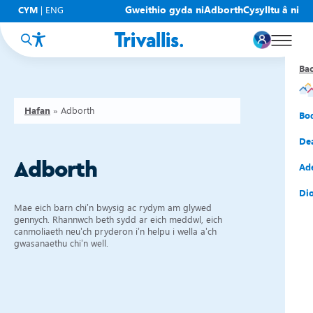
Gweithio gyda ni
Adborth
Cysylltu â ni
CYM
|
ENG
Ba
Ba
Ba
Ba
Ba
Ba
Ba
Hafan
»
Adborth
Eic
New
Cy
Gof
Gwy
Cy
Bo
Eic
Rh
Tî
Cy
Cad
Cym
De
Adborth
Hel
Tal
Tî
Aw
Dio
Cyf
Ad
Rh
Rho
Tî
Sia
Cwm
Cae
Dio
Mae eich barn chi’n bwysig ac rydym am glywed
Rh
Gw
Bu
Mov
Ate
gennych. Rhannwch beth sydd ar eich meddwl, eich
canmoliaeth neu’ch pryderon i’n helpu i wella a’ch
gwasanaethu chi’n well.