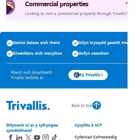
Commercial properties
Looking to rent a commercial property through Trivallis?
Gwirio balans eich rhent
Dilyn trywydd gwaith trwsio
Diweddaru eich manylion
Gofyn cwestiwn
Rheoli eich tenantiaeth
Fy Trivallis i
Trivallis heddiw ar:
Back to top
Dilynwch ni ar y cyfryngau
Cysylltu â ni
cymdeithasol
Cyfeiriad Cofrestredig