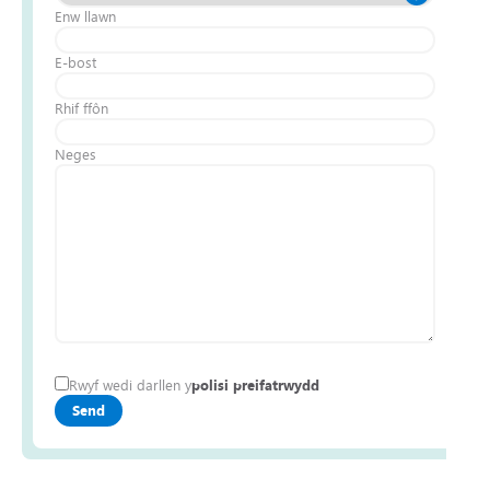
Enw llawn
E-bost
Rhif ffôn
Neges
Rwyf wedi darllen y
polisi preifatrwydd