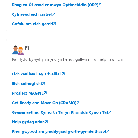
Rhaglen Ôl-osod er mwyn Optimeiddio (ORP)
Cyfnewid eich cartref
Gofalu am eich gardd
Fi
Pan fydd bywyd yn mynd yn heriol, gallwn ni roi help llaw i chi
Eich canllaw i Fy Trivallis i
Eich cefnogi chi
Prosiect MAGPIE
Get Ready and Move On (GRAMO)
Gwasanaethau Cymorth Tai yn Rhondda Cynon Taf
Help gydag arian
Rhoi gwybod am ymddygiad gwrth-gymdeithasol