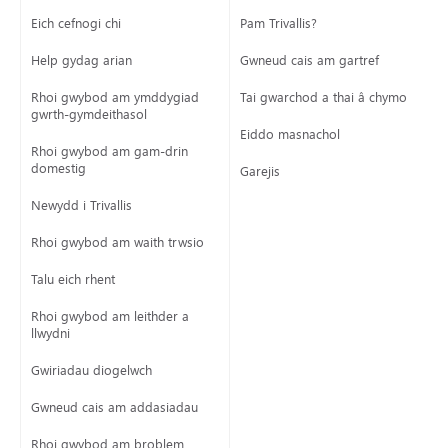
Eich cefnogi chi
Pam Trivallis?
Help gydag arian
Gwneud cais am gartref
Rhoi gwybod am ymddygiad
Tai gwarchod a thai â chymorth
gwrth-gymdeithasol
Eiddo masnachol
Rhoi gwybod am gam-drin
domestig
Garejis
Newydd i Trivallis
Rhoi gwybod am waith trwsio
Talu eich rhent
Rhoi gwybod am leithder a
llwydni
Gwiriadau diogelwch
Gwneud cais am addasiadau
Rhoi gwybod am broblem