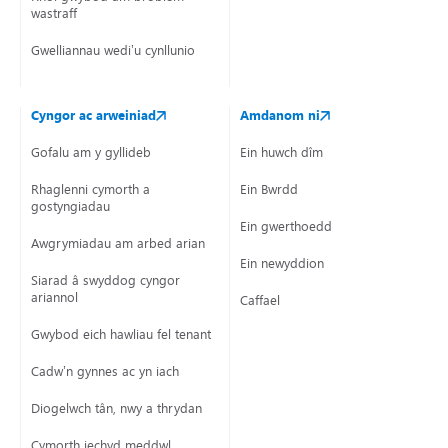
wastraff
Gwelliannau wedi’u cynllunio
Cyngor ac arweiniad
Amdanom ni
Gofalu am y gyllideb
Ein huwch dîm
Rhaglenni cymorth a
Ein Bwrdd
gostyngiadau
Ein gwerthoedd
Awgrymiadau am arbed arian
Ein newyddion
Siarad â swyddog cyngor
ariannol
Caffael
Gwybod eich hawliau fel tenant
Cadw’n gynnes ac yn iach
Diogelwch tân, nwy a thrydan
Cymorth iechyd meddwl