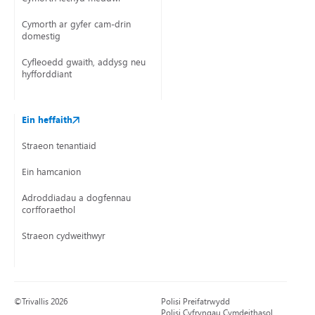
Cymorth ar gyfer cam-drin
domestig
Cyfleoedd gwaith, addysg neu
hyfforddiant
Ein heffaith
Straeon tenantiaid
Ein hamcanion
Adroddiadau a dogfennau
corfforaethol
Straeon cydweithwyr
©Trivallis 2026
Polisi Preifatrwydd
Polisi Cyfryngau Cymdeithasol