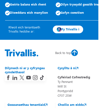
Gwirio balans eich rhent
Dilyn trywydd gwaith trwsio
Diweddaru eich manylion
Gofyn cwestiwn
Rheoli eich tenantiaeth
Fy Trivallis i
Trivallis heddiw ar:
Back to top
Dilynwch ni ar y cyfryngau
Cysylltu â ni
cymdeithasol
Cyfeiriad Cofrestredig
Ty Pennant
Mill St
Pontypridd
CF37 2SW
Gwasanaethau tenantiaid
Chwilio am eiddo