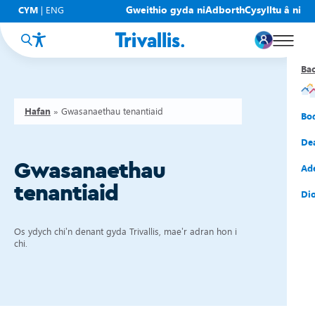
Gweithio gyda ni
Adborth
Cysylltu â ni
CYM
|
ENG
Ba
Ba
Ba
Ba
Ba
Ba
Ba
Hafan
»
Gwasanaethau tenantiaid
Eic
New
Cy
Gof
Gwy
Cy
Bo
Eic
Rh
Tî
Cy
Cad
Cym
De
Gwasanaethau
Hel
Tal
Tî
Aw
Dio
Cyf
Ad
tenantiaid
Rh
Rho
Tî
Sia
Cwm
Cae
Dio
Rh
Gw
Bu
Mov
Ate
Os ydych chi’n denant gyda Trivallis, mae’r adran hon i
chi.