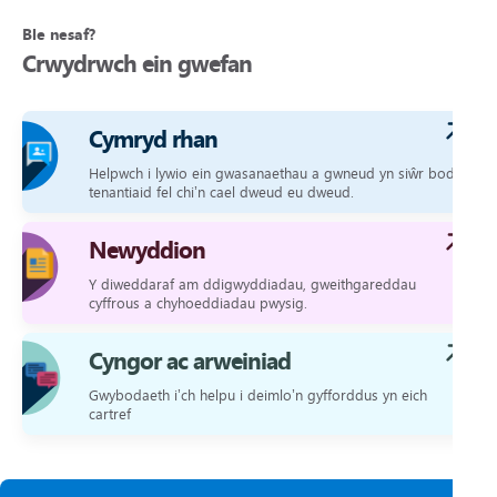
Ble nesaf?
Crwydrwch ein gwefan
Cymryd rhan
Helpwch i lywio ein gwasanaethau a gwneud yn siŵr bod
tenantiaid fel chi’n cael dweud eu dweud.
Newyddion
Y diweddaraf am ddigwyddiadau, gweithgareddau
cyffrous a chyhoeddiadau pwysig.
Cyngor ac arweiniad
Gwybodaeth i’ch helpu i deimlo’n gyfforddus yn eich
cartref