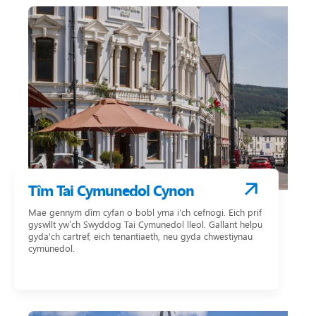
Tîm Tai Cymunedol Cynon
Mae gennym dîm cyfan o bobl yma i'ch cefnogi. Eich prif
gyswllt yw’ch Swyddog Tai Cymunedol lleol. Gallant helpu
gyda'ch cartref, eich tenantiaeth, neu gyda chwestiynau
cymunedol.