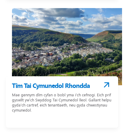
Tîm Tai Cymunedol Rhondda
Mae gennym dîm cyfan o bobl yma i'ch cefnogi. Eich prif
gyswllt yw’ch Swyddog Tai Cymunedol lleol. Gallant helpu
gyda'ch cartref, eich tenantiaeth, neu gyda chwestiynau
cymunedol.