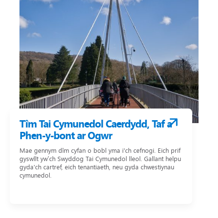
Tîm Tai Cymunedol Caerdydd, Taf a
Phen-y-bont ar Ogwr
Mae gennym dîm cyfan o bobl yma i'ch cefnogi. Eich prif
gyswllt yw’ch Swyddog Tai Cymunedol lleol. Gallant helpu
gyda'ch cartref, eich tenantiaeth, neu gyda chwestiynau
cymunedol.