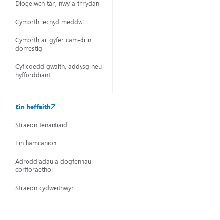
Diogelwch tân, nwy a thrydan
Cymorth iechyd meddwl
Cymorth ar gyfer cam-drin
domestig
Cyfleoedd gwaith, addysg neu
hyfforddiant
Ein heffaith
Straeon tenantiaid
Ein hamcanion
Adroddiadau a dogfennau
corfforaethol
Straeon cydweithwyr