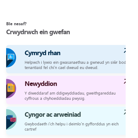
Ble nesaf?
Crwydrwch ein gwefan
Cymryd rhan
Helpwch i lywio ein gwasanaethau a gwneud yn siŵr bod
tenantiaid fel chi’n cael dweud eu dweud.
Newyddion
Y diweddaraf am ddigwyddiadau, gweithgareddau
cyffrous a chyhoeddiadau pwysig.
Cyngor ac arweiniad
Gwybodaeth i’ch helpu i deimlo’n gyfforddus yn eich
cartref