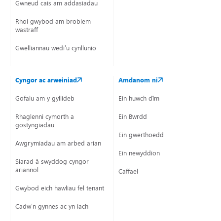
Gwneud cais am addasiadau
Rhoi gwybod am broblem
wastraff
Gwelliannau wedi’u cynllunio
Cyngor ac arweiniad
Amdanom ni
Gofalu am y gyllideb
Ein huwch dîm
Rhaglenni cymorth a
Ein Bwrdd
gostyngiadau
Ein gwerthoedd
Awgrymiadau am arbed arian
Ein newyddion
Siarad â swyddog cyngor
ariannol
Caffael
Gwybod eich hawliau fel tenant
Cadw’n gynnes ac yn iach