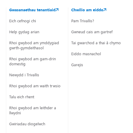
Gwasanaethau tenantiaid
Chwilio am eiddo
Eich cefnogi chi
Pam Trivallis?
Help gydag arian
Gwneud cais am gartref
Rhoi gwybod am ymddygiad
Tai gwarchod a thai â chymorth
gwrth-gymdeithasol
Eiddo masnachol
Rhoi gwybod am gam-drin
domestig
Garejis
Newydd i Trivallis
Rhoi gwybod am waith trwsio
Talu eich rhent
Rhoi gwybod am leithder a
llwydni
Gwiriadau diogelwch