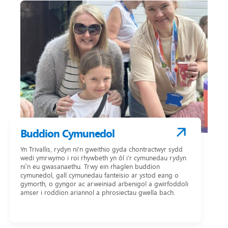
Buddion Cymunedol
Yn Trivallis, rydyn ni'n gweithio gyda chontractwyr sydd
wedi ymrwymo i roi rhywbeth yn ôl i'r cymunedau rydyn
ni’n eu gwasanaethu. Trwy ein rhaglen buddion
cymunedol, gall cymunedau fanteisio ar ystod eang o
gymorth, o gyngor ac arweiniad arbenigol a gwirfoddoli
amser i roddion ariannol a phrosiectau gwella bach.