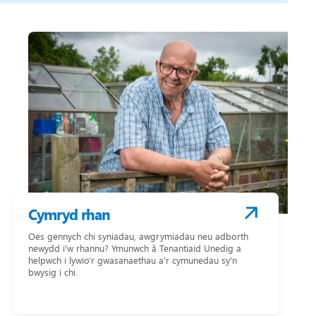
Cymryd rhan
Oes gennych chi syniadau, awgrymiadau neu adborth
newydd i'w rhannu? Ymunwch â Tenantiaid Unedig a
helpwch i lywio'r gwasanaethau a'r cymunedau sy'n
bwysig i chi.