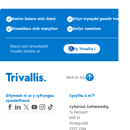
Gwirio balans eich rhent
Dilyn trywydd gwaith trwsio
Diweddaru eich manylion
Gofyn cwestiwn
Rheoli eich tenantiaeth
Fy Trivallis i
Trivallis heddiw ar:
Back to top
Dilynwch ni ar y cyfryngau
Cysylltu â ni
cymdeithasol
Cyfeiriad Cofrestredig
Ty Pennant
Mill St
Pontypridd
CF37 2SW