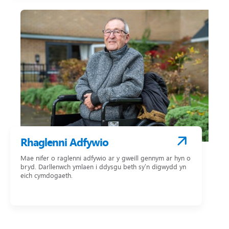
Rhaglenni Adfywio
Mae nifer o raglenni adfywio ar y gweill gennym ar hyn o
bryd. Darllenwch ymlaen i ddysgu beth sy’n digwydd yn
eich cymdogaeth.