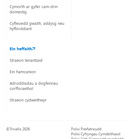
Cymorth ar gyfer cam-drin
domestig
Cyfleoedd gwaith, addysg neu
hyfforddiant
Ein heffaith
Straeon tenantiaid
Ein hamcanion
Adroddiadau a dogfennau
corfforaethol
Straeon cydweithwyr
©Trivallis 2026
Polisi Preifatrwydd
Polisi Cyfryngau Cymdeithasol
Polisi Iaith Gymraeg
Hygyrchedd