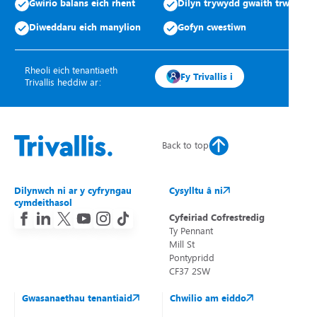
Gwirio balans eich rhent
Dilyn trywydd gwaith trwsio
Diweddaru eich manylion
Gofyn cwestiwn
Rheoli eich tenantiaeth
Fy Trivallis i
Trivallis heddiw ar:
Back to top
Dilynwch ni ar y cyfryngau
Cysylltu â ni
cymdeithasol
Cyfeiriad Cofrestredig
Ty Pennant
Mill St
Pontypridd
CF37 2SW
Gwasanaethau tenantiaid
Chwilio am eiddo