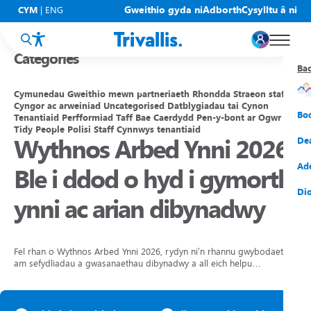
Blogs
Gweithio gyda ni
Adborth
Cysylltu â ni
CYM
|
ENG
Categories
Ba
Ba
Ba
Ba
Ba
Ba
Ba
Cymunedau
Gweithio mewn partneriaeth
Rhondda
Straeon staff
Cyngor ac arweiniad
Uncategorised
Datblygiadau tai
Cynon
Eic
New
Cy
Gof
Gwy
Cy
Bo
Tenantiaid
Perfformiad
Taff
Bae Caerdydd
Pen-y-bont ar Ogwr
Tidy People
Polisi
Staff
Cynnwys tenantiaid
Wythnos Arbed Ynni 2026:
Eic
Rh
Tî
Cy
Cad
Cym
De
Hel
Tal
Tî
Aw
Dio
Cyf
Ad
Ble i ddod o hyd i gymorth
Rh
Rho
Tî
Sia
Cwm
Cae
Dio
ynni ac arian dibynadwy
Rh
Gw
Bu
Mov
Ate
Fel rhan o Wythnos Arbed Ynni 2026, rydyn ni’n rhannu gwybodaeth
am sefydliadau a gwasanaethau dibynadwy a all eich helpu…