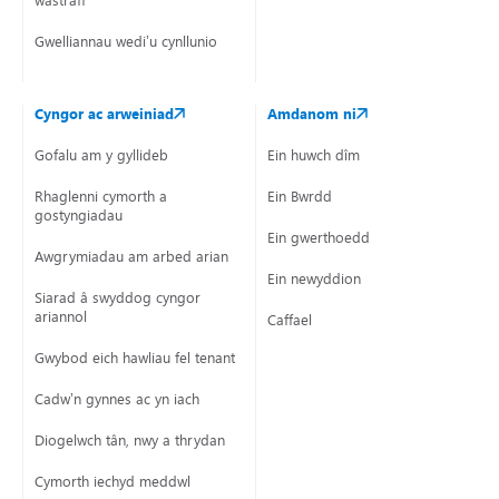
wastraff
Gwelliannau wedi’u cynllunio
Cyngor ac arweiniad
Amdanom ni
Gofalu am y gyllideb
Ein huwch dîm
Rhaglenni cymorth a
Ein Bwrdd
gostyngiadau
Ein gwerthoedd
Awgrymiadau am arbed arian
Ein newyddion
Siarad â swyddog cyngor
ariannol
Caffael
Gwybod eich hawliau fel tenant
Cadw’n gynnes ac yn iach
Diogelwch tân, nwy a thrydan
Cymorth iechyd meddwl