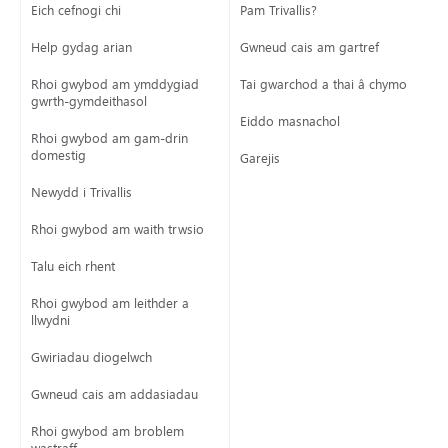
Eich cefnogi chi
Pam Trivallis?
Help gydag arian
Gwneud cais am gartref
Rhoi gwybod am ymddygiad
Tai gwarchod a thai â chymorth
gwrth-gymdeithasol
Eiddo masnachol
Rhoi gwybod am gam-drin
domestig
Garejis
Newydd i Trivallis
Rhoi gwybod am waith trwsio
Talu eich rhent
Rhoi gwybod am leithder a
llwydni
Gwiriadau diogelwch
Gwneud cais am addasiadau
Rhoi gwybod am broblem