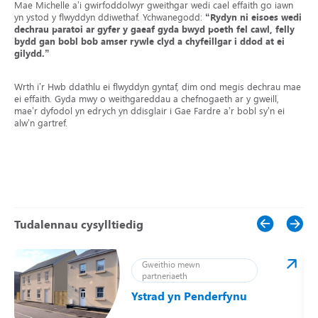
Mae Michelle a’i gwirfoddolwyr gweithgar wedi cael effaith go iawn
yn ystod y flwyddyn ddiwethaf. Ychwanegodd:
“Rydyn ni eisoes wedi
dechrau paratoi ar gyfer y gaeaf gyda bwyd poeth fel cawl, felly
bydd gan bobl bob amser rywle clyd a chyfeillgar i ddod at ei
gilydd.”
Wrth i’r Hwb ddathlu ei flwyddyn gyntaf, dim ond megis dechrau mae
ei effaith. Gyda mwy o weithgareddau a chefnogaeth ar y gweill,
mae’r dyfodol yn edrych yn ddisglair i Gae Fardre a’r bobl sy’n ei
alw’n gartref.
Tudalennau cysylltiedig
Gweithio mewn
partneriaeth
Ystrad yn Penderfynu
ei