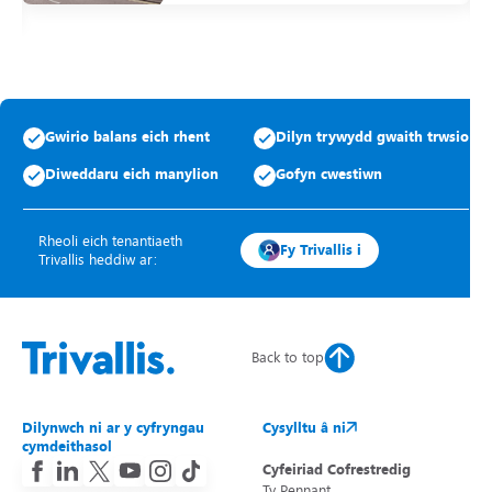
Gwirio balans eich rhent
Dilyn trywydd gwaith trwsio
Diweddaru eich manylion
Gofyn cwestiwn
Rheoli eich tenantiaeth
Fy Trivallis i
Trivallis heddiw ar:
Back to top
Dilynwch ni ar y cyfryngau
Cysylltu â ni
cymdeithasol
Cyfeiriad Cofrestredig
Ty Pennant