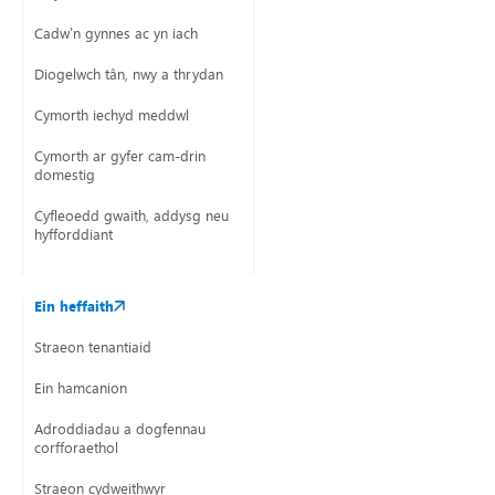
Cadw’n gynnes ac yn iach
Diogelwch tân, nwy a thrydan
Cymorth iechyd meddwl
Cymorth ar gyfer cam-drin
domestig
Cyfleoedd gwaith, addysg neu
hyfforddiant
Ein heffaith
Straeon tenantiaid
Ein hamcanion
Adroddiadau a dogfennau
corfforaethol
Straeon cydweithwyr