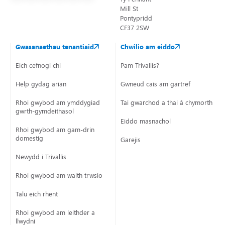
Mill St
Pontypridd
CF37 2SW
Gwasanaethau tenantiaid
Chwilio am eiddo
Eich cefnogi chi
Pam Trivallis?
Help gydag arian
Gwneud cais am gartref
Rhoi gwybod am ymddygiad
Tai gwarchod a thai â chymorth
gwrth-gymdeithasol
Eiddo masnachol
Rhoi gwybod am gam-drin
domestig
Garejis
Newydd i Trivallis
Rhoi gwybod am waith trwsio
Talu eich rhent
Rhoi gwybod am leithder a
llwydni