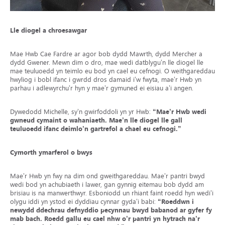
Lle diogel a chroesawgar
Mae Hwb Cae Fardre ar agor bob dydd Mawrth, dydd Mercher a
dydd Gwener. Mewn dim o dro, mae wedi datblygu’n lle diogel lle
mae teuluoedd yn teimlo eu bod yn cael eu cefnogi. O weithgareddau
hwyliog i bobl ifanc i gwrdd dros damaid i’w fwyta, mae’r Hwb yn
parhau i adlewyrchu’r hyn y mae’r gymuned ei eisiau a’i angen.
Dywedodd Michelle, sy’n gwirfoddoli yn yr Hwb:
“Mae’r Hwb wedi
gwneud cymaint o wahaniaeth. Mae’n lle diogel lle gall
teuluoedd ifanc deimlo’n gartrefol a chael eu cefnogi.”
Cymorth ymarferol o bwys
Mae’r Hwb yn fwy na dim ond gweithgareddau. Mae’r pantri bwyd
wedi bod yn achubiaeth i lawer, gan gynnig eitemau bob dydd am
brisiau is na manwerthwyr. Esboniodd un rhiant faint roedd hyn wedi’i
olygu iddi yn ystod ei dyddiau cynnar gyda’i babi:
“Roeddwn i
newydd ddechrau defnyddio pecynnau bwyd babanod ar gyfer fy
mab bach. Roedd gallu eu cael nhw o’r pantri yn hytrach na’r