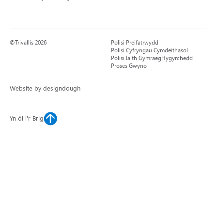
©Trivallis 2026
Polisi Preifatrwydd
Polisi Cyfryngau Cymdeithasol
Polisi Iaith Gymraeg
Hygyrchedd
Proses Gwyno
Website by designdough
Yn ôl i'r Brig