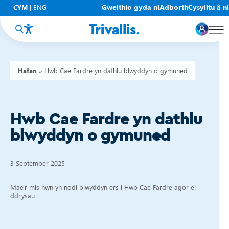
Gweithio gyda ni
Adborth
Cysylltu â ni
CYM
|
ENG
Hafan
»
Hwb Cae Fardre yn dathlu blwyddyn o gymuned
Hwb Cae Fardre yn dathlu
blwyddyn o gymuned
3 September 2025
Mae'r mis hwn yn nodi blwyddyn ers i Hwb Cae Fardre agor ei
ddrysau.