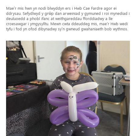
Mae’r mis hwn yn nodi blwyddyn ers i Hwb Cae Fardre agor ei
ddrysau. Sefydlwyd y grŵp dan arweiniad y gymuned i roi mynediad i
deuluoedd a phobl ifanc at weithgareddau fforddiadwy a lle
croesawgar i ymgysylltu. Mewn cwta ddeuddeg mis, mae’r Hwb wedi
tyfu i fod yn ofod dibynadwy sy’n gwneud gwahaniaeth bob wythnos.