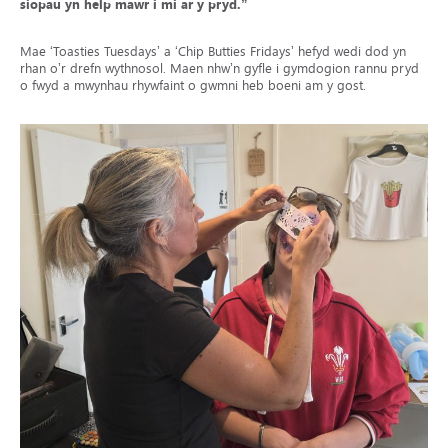
siopau yn help mawr i mi ar y pryd.”
Mae ‘Toasties Tuesdays’ a ‘Chip Butties Fridays’ hefyd wedi dod yn
rhan o’r drefn wythnosol. Maen nhw’n gyfle i gymdogion rannu pryd
o fwyd a mwynhau rhywfaint o gwmni heb boeni am y gost.