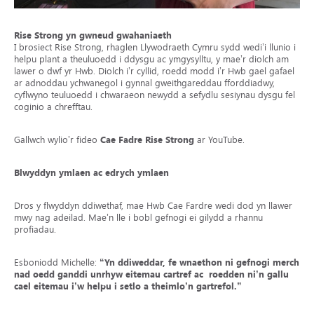
Rise Strong yn gwneud gwahaniaeth
I brosiect Rise Strong, rhaglen Llywodraeth Cymru sydd wedi’i llunio i
helpu plant a theuluoedd i ddysgu ac ymgysylltu, y mae’r diolch am
lawer o dwf yr Hwb. Diolch i’r cyllid, roedd modd i’r Hwb gael gafael
ar adnoddau ychwanegol i gynnal gweithgareddau fforddiadwy,
cyflwyno teuluoedd i chwaraeon newydd a sefydlu sesiynau dysgu fel
coginio a chrefftau.
Gallwch wylio’r fideo
Cae Fadre Rise Strong
ar YouTube.
Blwyddyn ymlaen ac edrych ymlaen
Dros y flwyddyn ddiwethaf, mae Hwb Cae Fardre wedi dod yn llawer
mwy nag adeilad. Mae’n lle i bobl gefnogi ei gilydd a rhannu
profiadau.
Esboniodd Michelle:
“Yn ddiweddar, fe wnaethon ni gefnogi merch
nad oedd ganddi unrhyw eitemau cartref ac roedden ni’n gallu
cael eitemau i’w helpu i setlo a theimlo’n gartrefol.”