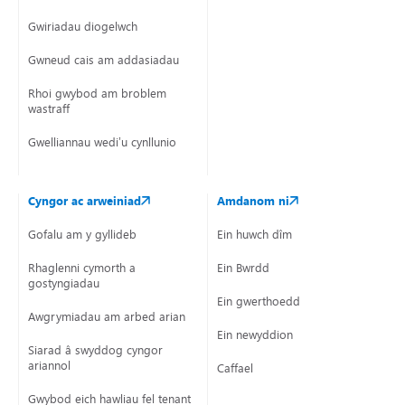
Gwiriadau diogelwch
Gwneud cais am addasiadau
Rhoi gwybod am broblem
wastraff
Gwelliannau wedi’u cynllunio
Cyngor ac arweiniad
Amdanom ni
Gofalu am y gyllideb
Ein huwch dîm
Rhaglenni cymorth a
Ein Bwrdd
gostyngiadau
Ein gwerthoedd
Awgrymiadau am arbed arian
Ein newyddion
Siarad â swyddog cyngor
ariannol
Caffael
Gwybod eich hawliau fel tenant