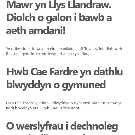
Mawr yn Llys Llandraw.
Diolch o galon i bawb a
aeth amdani!
Yn ddiweddar, fe wnaeth ein tenantiaid, staff Trivallis, Interlink, a Hope
Rescue i gyd dorchi eu llewys, rhannu syniadau, a…
Hwb Cae Fardre yn dathlu
blwyddyn o gymuned
Hwb Cae Fardre yn dathlu blwyddyn o gymuned Mae’r mis hwn yn
nodi blwyddyn ers i Hwb Cae Fardre agor…
O werslyfrau i dechnoleg