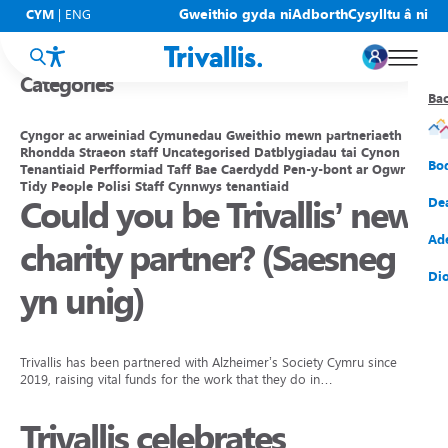
Blogs
Gweithio gyda ni
Adborth
Cysylltu â ni
CYM
|
ENG
Categories
Ba
Ba
Ba
Ba
Ba
Ba
Ba
Cyngor ac arweiniad
Cymunedau
Gweithio mewn partneriaeth
Rhondda
Straeon staff
Uncategorised
Datblygiadau tai
Cynon
Eic
New
Cy
Gof
Gwy
Cy
Bo
Tenantiaid
Perfformiad
Taff
Bae Caerdydd
Pen-y-bont ar Ogwr
Tidy People
Polisi
Staff
Cynnwys tenantiaid
Could you be Trivallis’ new
Eic
Rh
Tî
Cy
Cad
Cym
De
Hel
Tal
Tî
Aw
Dio
Cyf
Ad
charity partner? (Saesneg
Rh
Rho
Tî
Sia
Cwm
Cae
Dio
yn unig)
Rh
Gw
Bu
Mov
Ate
Trivallis has been partnered with Alzheimer’s Society Cymru since
2019, raising vital funds for the work that they do in…
Trivallis celebrates