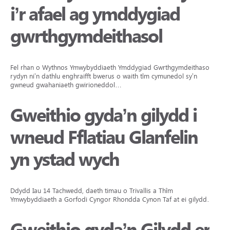
i’r afael ag ymddygiad
gwrthgymdeithasol
Fel rhan o Wythnos Ymwybyddiaeth Ymddygiad Gwrthgymdeithasol,
rydyn ni’n dathlu enghraifft bwerus o waith tîm cymunedol sy’n
gwneud gwahaniaeth gwirioneddol…
Gweithio gyda’n gilydd i
wneud Fflatiau Glanfelin
yn ystad wych
Ddydd Iau 14 Tachwedd, daeth timau o Trivallis a Thîm
Ymwybyddiaeth a Gorfodi Cyngor Rhondda Cynon Taf at ei gilydd…