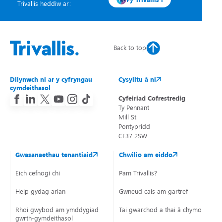
Trivallis heddiw ar:
Back to top
Dilynwch ni ar y cyfryngau
Cysylltu â ni
cymdeithasol
Cyfeiriad Cofrestredig
Ty Pennant
Mill St
Pontypridd
CF37 2SW
Gwasanaethau tenantiaid
Chwilio am eiddo
Eich cefnogi chi
Pam Trivallis?
Help gydag arian
Gwneud cais am gartref
Rhoi gwybod am ymddygiad
Tai gwarchod a thai â chymorth
gwrth-gymdeithasol