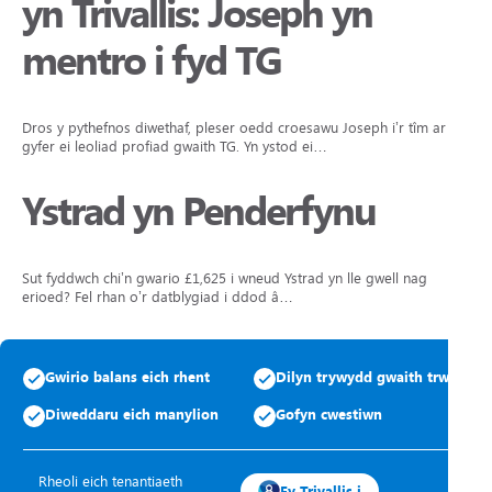
yn Trivallis: Joseph yn
mentro i fyd TG
Dros y pythefnos diwethaf, pleser oedd croesawu Joseph i’r tîm ar
gyfer ei leoliad profiad gwaith TG. Yn ystod ei…
Ystrad yn Penderfynu
Sut fyddwch chi’n gwario £1,625 i wneud Ystrad yn lle gwell nag
erioed? Fel rhan o’r datblygiad i ddod â…
Gwirio balans eich rhent
Dilyn trywydd gwaith trwsio
Diweddaru eich manylion
Gofyn cwestiwn
Rheoli eich tenantiaeth
Fy Trivallis i