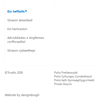
Ein heffaith
Straeon tenantiaid
Ein hamcanion
Adroddiadau a dogfennau
corfforaethol
Straeon cydweithwyr
©Trivallis 2026
Polisi Preifatrwydd
Polisi Cyfryngau Cymdeithasol
Polisi Iaith Gymraeg
Hygyrchedd
Proses Gwyno
Website by designdough