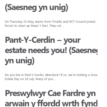
(Saesneg yn unig)
On Thursday 23 May, teams from Trivallis and RCT Council joined
forces to clean up Maes Y Deri. They cut…
Pant-Y-Cerdin – your
estate needs you! (Saesneg
yn unig)
Do you live in Pant-Y-Cerdin, Aberdare? If so, we’re holding a Great
Estate Day on 18 July. Many of you…
Preswylwyr Cae Fardre yn
arwain y ffordd wrth fynd