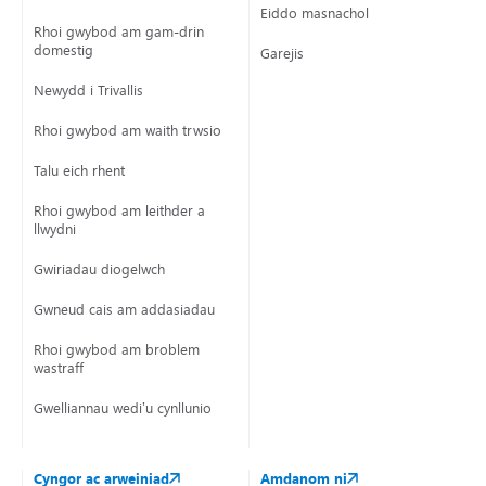
Eiddo masnachol
Rhoi gwybod am gam-drin
domestig
Garejis
Newydd i Trivallis
Rhoi gwybod am waith trwsio
Talu eich rhent
Rhoi gwybod am leithder a
llwydni
Gwiriadau diogelwch
Gwneud cais am addasiadau
Rhoi gwybod am broblem
wastraff
Gwelliannau wedi’u cynllunio
Cyngor ac arweiniad
Amdanom ni