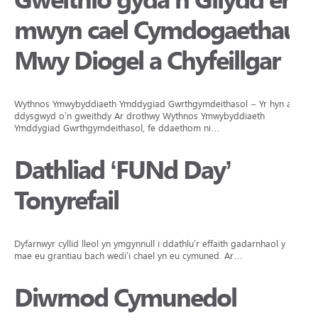
Gweithio gyda’n Gilydd er
mwyn cael Cymdogaethau
Mwy Diogel a Chyfeillgar
Wythnos Ymwybyddiaeth Ymddygiad Gwrthgymdeithasol – Yr hyn a
ddysgwyd o’n gweithdy Ar drothwy Wythnos Ymwybyddiaeth
Ymddygiad Gwrthgymdeithasol, fe ddaethom ni…
Dathliad ‘FUNd Day’
Tonyrefail
Dyfarnwyr cyllid lleol yn ymgynnull i ddathlu’r effaith gadarnhaol y
mae eu grantiau bach wedi’i chael yn eu cymuned. Ar…
Diwrnod Cymunedol