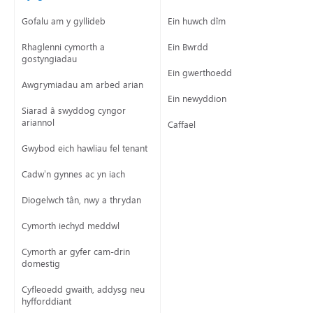
Gofalu am y gyllideb
Ein huwch dîm
Rhaglenni cymorth a
Ein Bwrdd
gostyngiadau
Ein gwerthoedd
Awgrymiadau am arbed arian
Ein newyddion
Siarad â swyddog cyngor
ariannol
Caffael
Gwybod eich hawliau fel tenant
Cadw’n gynnes ac yn iach
Diogelwch tân, nwy a thrydan
Cymorth iechyd meddwl
Cymorth ar gyfer cam-drin
domestig
Cyfleoedd gwaith, addysg neu
hyfforddiant