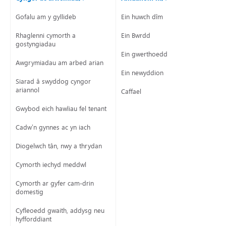
Gofalu am y gyllideb
Ein huwch dîm
Rhaglenni cymorth a
Ein Bwrdd
gostyngiadau
Ein gwerthoedd
Awgrymiadau am arbed arian
Ein newyddion
Siarad â swyddog cyngor
ariannol
Caffael
Gwybod eich hawliau fel tenant
Cadw’n gynnes ac yn iach
Diogelwch tân, nwy a thrydan
Cymorth iechyd meddwl
Cymorth ar gyfer cam-drin
domestig
Cyfleoedd gwaith, addysg neu
hyfforddiant