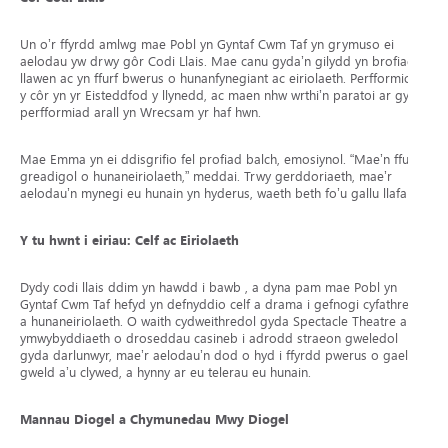
Un o’r ffyrdd amlwg mae Pobl yn Gyntaf Cwm Taf yn grymuso ei
aelodau yw drwy gôr Codi Llais. Mae canu gyda’n gilydd yn brofiad
llawen ac yn ffurf bwerus o hunanfynegiant ac eiriolaeth. Perfformiodd
y côr yn yr Eisteddfod y llynedd, ac maen nhw wrthi’n paratoi ar gyfer
perfformiad arall yn Wrecsam yr haf hwn.
Mae Emma yn ei ddisgrifio fel profiad balch, emosiynol. “Mae’n ffurf
greadigol o hunaneiriolaeth,” meddai. Trwy gerddoriaeth, mae’r
aelodau’n mynegi eu hunain yn hyderus, waeth beth fo’u gallu llafar.
Y tu hwnt i eiriau: Celf ac Eiriolaeth
Dydy codi llais ddim yn hawdd i bawb , a dyna pam mae Pobl yn
Gyntaf Cwm Taf hefyd yn defnyddio celf a drama i gefnogi cyfathrebu
a hunaneiriolaeth. O waith cydweithredol gyda Spectacle Theatre ar
ymwybyddiaeth o droseddau casineb i adrodd straeon gweledol
gyda darlunwyr, mae’r aelodau’n dod o hyd i ffyrdd pwerus o gael eu
gweld a’u clywed, a hynny ar eu telerau eu hunain.
Mannau Diogel a Chymunedau Mwy Diogel