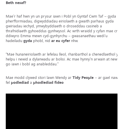
Beth nesaf?
Mae’r haf hwn yn un prysur iawn i Pobl yn Gyntaf Cwm Taf – gyda
pherfformiadau, digwyddiadau eiriolaeth a gwaith parhaus gyda
gwiriadau iechyd, ymwybyddiaeth o droseddau casineb a
thrafnidiaeth gyhoeddus gynhwysol. Ac wrth wraidd y cyfan mae cred
ddiwyro Emma mewn cyd-gynhyrchu – gwasanaethau wedi’u
hadeiladu
gyda
phobl, nid
ar eu cyfer
nhw.
“Mae hunaneiriolaeth ar lefelau lleol, rhanbarthol a chenedlaethol yn
helpu i newid a dylanwadu ar bolisi. Ac mae hynny’n arwain at newid
go iawn i bobl ag anableddau.”
Mae modd clywed stori lawn Wendy ar
Tidy People
– ar gael nawr
fel
podlediad
a
phodlediad fideo