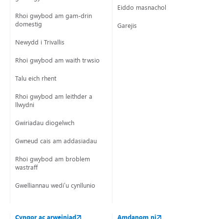
Eiddo masnachol
Rhoi gwybod am gam-drin
domestig
Garejis
Newydd i Trivallis
Rhoi gwybod am waith trwsio
Talu eich rhent
Rhoi gwybod am leithder a
llwydni
Gwiriadau diogelwch
Gwneud cais am addasiadau
Rhoi gwybod am broblem
wastraff
Gwelliannau wedi’u cynllunio
Cyngor ac arweiniad
Amdanom ni