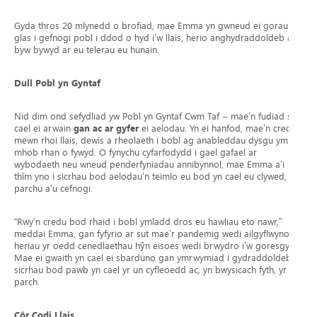
Gyda thros 20 mlynedd o brofiad, mae Emma yn gwneud ei gorau
glas i gefnogi pobl i ddod o hyd i’w llais, herio anghydraddoldeb a
byw bywyd ar eu telerau eu hunain.
Dull Pobl yn Gyntaf
Nid dim ond sefydliad yw Pobl yn Gyntaf Cwm Taf – mae’n fudiad sy’n
cael ei arwain
gan ac ar gyfer
ei aelodau. Yn ei hanfod, mae’n credu
mewn rhoi llais, dewis a rheolaeth i bobl ag anableddau dysgu ym
mhob rhan o fywyd. O fynychu cyfarfodydd i gael gafael ar
wybodaeth neu wneud penderfyniadau annibynnol, mae Emma a’i
thîm yno i sicrhau bod aelodau’n teimlo eu bod yn cael eu clywed, eu
parchu a’u cefnogi.
“Rwy’n credu bod rhaid i bobl ymladd dros eu hawliau eto nawr,”
meddai Emma, gan fyfyrio ar sut mae’r pandemig wedi ailgyflwyno
heriau yr oedd cenedlaethau hŷn eisoes wedi brwydro i’w goresgyn.
Mae ei gwaith yn cael ei sbarduno gan ymrwymiad i gydraddoldeb –
sicrhau bod pawb yn cael yr un cyfleoedd ac, yn bwysicach fyth, yr un
parch.
Côr Codi Llais