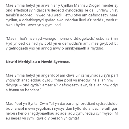
Mae Emma hefyd yn arwain ar y Cynllun Mannau Diogel, menter syml
ond effeithiol sy’n darparu lleoedd dynodedig lle gall unrhyw un sy’n
teimlo’n agored i niwed neu wedi’i lethu ofyn am gefnogaeth. Mae’r
cynllun, a ddatblygwyd gydag awdurdodau lleol a’r heddlu, wedi rhoi
hwb i hyder llawer yn y gymuned.
“Mae’n rhoi’r haen ychwanegol honno o ddiogelwch,” esbonia Emma.
Hyd yn oed os nad yw pobl yn ei defnyddio’n aml, mae gwybod bod
y gefnogaeth yno yn annog mwy o annibyniaeth a rhyddid.
Newid Meddyliau a Newid Systemau
Mae Emma hefyd yn angerddol am chwalu’r camsyniadau sy’n parhau
ynghylch anableddau dysgu. “Mae pobl yn meddwl na allan nhw
ddysgu – ond gyda’r amser a’r gefnogaeth iawn, fe allan nhw ddysgu
a ffynnu yn bendant.”
Mae Pobl yn Gyntaf Cwm Taf yn darparu hyfforddiant cydraddoldeb i
bobl anabl mewn ysgolion, i nyrsys dan hyfforddiant ac i eraill, gan
helpu i herio rhagdybiaethau ac adeiladu cymunedau cynhwysol. Mae
eu neges yn syml: gweld y person yn gyntaf.