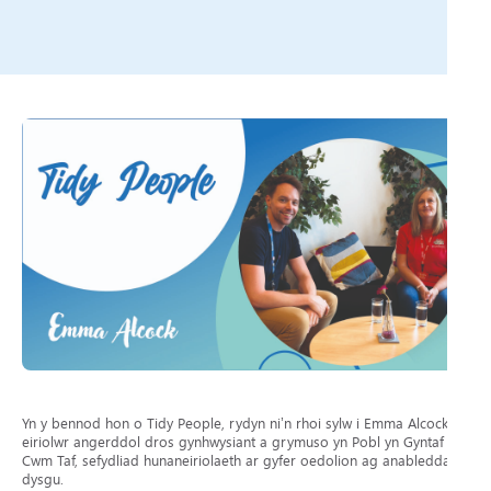
Yn y bennod hon o Tidy People, rydyn ni’n rhoi sylw i Emma Alcock,
eiriolwr angerddol dros gynhwysiant a grymuso yn Pobl yn Gyntaf
Cwm Taf, sefydliad hunaneiriolaeth ar gyfer oedolion ag anableddau
dysgu.