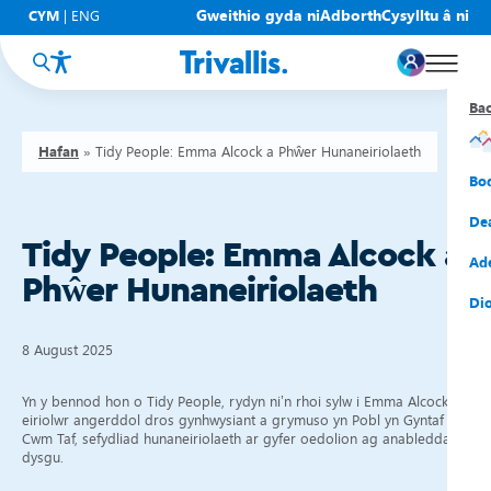
Gweithio gyda ni
Adborth
Cysylltu â ni
CYM
|
ENG
Ba
Ba
Ba
Ba
Ba
Ba
Ba
Hafan
»
Tidy People: Emma Alcock a Phŵer Hunaneiriolaeth
Eic
New
Cy
Gof
Gwy
Cy
Bo
Eic
Rh
Tî
Cy
Cad
Cym
De
Tidy People: Emma Alcock a
Hel
Tal
Tî
Aw
Dio
Cyf
Ad
Phŵer Hunaneiriolaeth
Rh
Rho
Tî
Sia
Cwm
Cae
Dio
Rh
Gw
Bu
Mov
Ate
8 August 2025
Yn y bennod hon o Tidy People, rydyn ni’n rhoi sylw i Emma Alcock,
eiriolwr angerddol dros gynhwysiant a grymuso yn Pobl yn Gyntaf
Cwm Taf, sefydliad hunaneiriolaeth ar gyfer oedolion ag anableddau
dysgu.