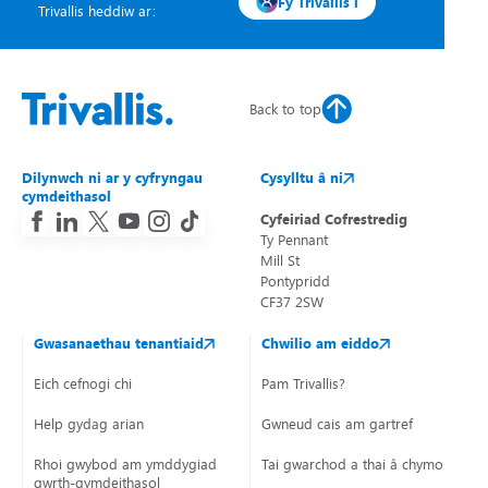
Fy Trivallis i
Trivallis heddiw ar:
Back to top
Dilynwch ni ar y cyfryngau
Cysylltu â ni
cymdeithasol
Cyfeiriad Cofrestredig
Ty Pennant
Mill St
Pontypridd
CF37 2SW
Gwasanaethau tenantiaid
Chwilio am eiddo
Eich cefnogi chi
Pam Trivallis?
Help gydag arian
Gwneud cais am gartref
Rhoi gwybod am ymddygiad
Tai gwarchod a thai â chymorth
gwrth-gymdeithasol