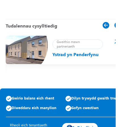
Tudalennau cysylltiedig
Gweithio mewn
partneriaeth
Ystrad yn Penderfynu
ei
Gwirio balans eich rhent
Dilyn trywydd gwaith trwsio
Diweddaru eich manylion
Gofyn cwestiwn
Rheoli eich tenantiaeth