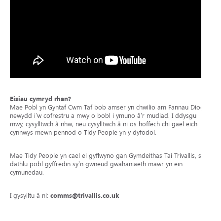
Eisiau cymryd rhan?
Mae Pobl yn Gyntaf Cwm Taf bob amser yn chwilio am Fannau Diogel
newydd i’w cofrestru a mwy o bobl i ymuno â’r mudiad. I ddysgu
mwy, cysylltwch â nhw; neu cysylltwch â ni os hoffech chi gael eich
cynnwys mewn pennod o Tidy People yn y dyfodol.
Mae Tidy People yn cael ei gyflwyno gan Gymdeithas Tai Trivallis, sy’n
dathlu pobl gyffredin sy’n gwneud gwahaniaeth mawr yn ein
cymunedau.
I gysylltu â ni:
comms@trivallis.co.uk