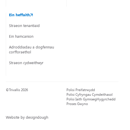
Ein heffaith
Straeon tenantiaid
Ein hamcanion
Adroddiadau a dogfennau
corfforaethol
Straeon cydweithwyr
©Trivallis 2026
Polisi Preifatrwydd
Polisi Cyfryngau Cymdeithasol
Polisi Iaith Gymraeg
Hygyrchedd
Proses Gwyno
Website by designdough