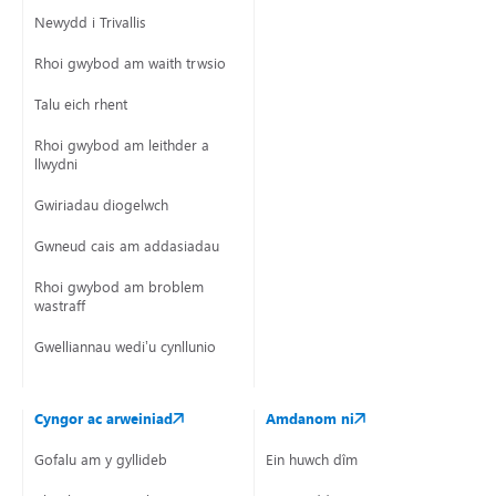
Newydd i Trivallis
Rhoi gwybod am waith trwsio
Talu eich rhent
Rhoi gwybod am leithder a
llwydni
Gwiriadau diogelwch
Gwneud cais am addasiadau
Rhoi gwybod am broblem
wastraff
Gwelliannau wedi’u cynllunio
Cyngor ac arweiniad
Amdanom ni
Gofalu am y gyllideb
Ein huwch dîm