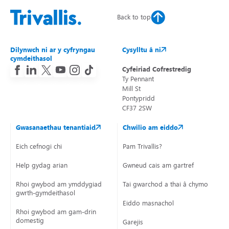
Back to top
Dilynwch ni ar y cyfryngau
Cysylltu â ni
cymdeithasol
Cyfeiriad Cofrestredig
Ty Pennant
Mill St
Pontypridd
CF37 2SW
Gwasanaethau tenantiaid
Chwilio am eiddo
Eich cefnogi chi
Pam Trivallis?
Help gydag arian
Gwneud cais am gartref
Rhoi gwybod am ymddygiad
Tai gwarchod a thai â chymorth
gwrth-gymdeithasol
Eiddo masnachol
Rhoi gwybod am gam-drin
domestig
Garejis