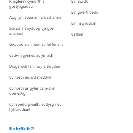
Rhaglenni cymorth a
Ein Bwrdd
gostyngiadau
Ein gwerthoedd
Awgrymiadau am arbed arian
Ein newyddion
Siarad â swyddog cyngor
ariannol
Caffael
Gwybod eich hawliau fel tenant
Cadw’n gynnes ac yn iach
Diogelwch tân, nwy a thrydan
Cymorth iechyd meddwl
Cymorth ar gyfer cam-drin
domestig
Cyfleoedd gwaith, addysg neu
hyfforddiant
Ein heffaith