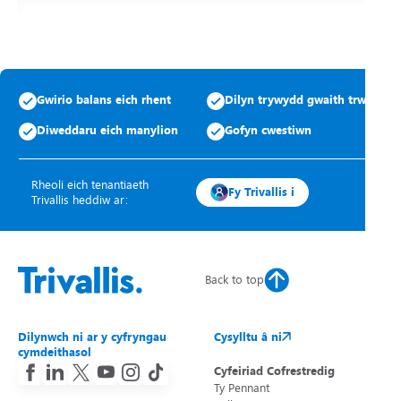
Gwirio balans eich rhent
Dilyn trywydd gwaith trwsio
Diweddaru eich manylion
Gofyn cwestiwn
Rheoli eich tenantiaeth
Fy Trivallis i
Trivallis heddiw ar:
Back to top
Dilynwch ni ar y cyfryngau
Cysylltu â ni
cymdeithasol
Cyfeiriad Cofrestredig
Ty Pennant