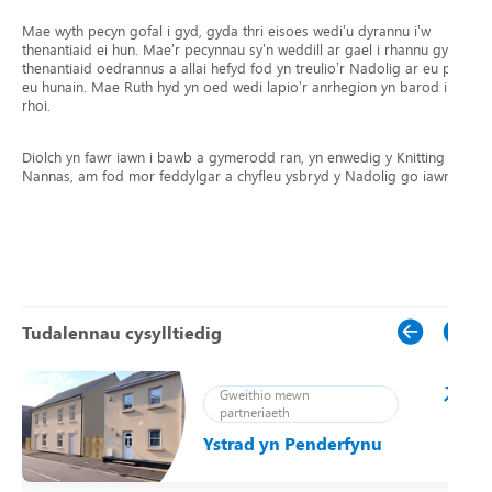
Mae wyth pecyn gofal i gyd, gyda thri eisoes wedi’u dyrannu i’w
thenantiaid ei hun. Mae’r pecynnau sy’n weddill ar gael i rhannu gyda
thenantiaid oedrannus a allai hefyd fod yn treulio’r Nadolig ar eu pen
eu hunain. Mae Ruth hyd yn oed wedi lapio’r anrhegion yn barod i’w
rhoi.
Diolch yn fawr iawn i bawb a gymerodd ran, yn enwedig y Knitting
Nannas, am fod mor feddylgar a chyfleu ysbryd y Nadolig go iawn.
Tudalennau cysylltiedig
Gweithio mewn
partneriaeth
Ystrad yn Penderfynu
ei