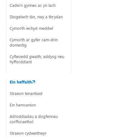
Cadw’n gynnes ac yn iach
Diogelwch tân, nwy a thrydan
Cymorth iechyd meddwl
Cymorth ar gyfer cam-drin
domestig
Cyfleoedd gwaith, addysg neu
hyfforddiant
Ein heffaith
Straeon tenantiaid
Ein hamcanion
Adroddiadau a dogfennau
corfforaethol
Straeon cydweithwyr