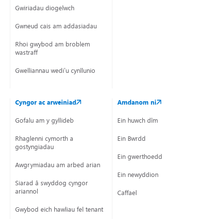
Gwiriadau diogelwch
Gwneud cais am addasiadau
Rhoi gwybod am broblem
wastraff
Gwelliannau wedi’u cynllunio
Cyngor ac arweiniad
Amdanom ni
Gofalu am y gyllideb
Ein huwch dîm
Rhaglenni cymorth a
Ein Bwrdd
gostyngiadau
Ein gwerthoedd
Awgrymiadau am arbed arian
Ein newyddion
Siarad â swyddog cyngor
ariannol
Caffael
Gwybod eich hawliau fel tenant