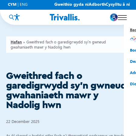
Gweithio gyda ni
Adborth
Cysylltu â ni
CYM
|
ENG
Ba
Ba
Ba
Ba
Ba
Ba
Ba
Hafan
»
Gweithred fach o garedigrwydd sy’n gwneud
gwahaniaeth mawr y Nadolig hwn
Eic
New
Cy
Gof
Gwy
Cy
Bo
Eic
Rh
Tî
Cy
Cad
Cym
De
Hel
Tal
Tî
Aw
Dio
Cyf
Ad
Gweithred fach o
garedigrwydd sy’n gwneud
Rh
Rho
Tî
Sia
Cwm
Cae
Dio
gwahaniaeth mawr y
Rh
Gw
Bu
Mov
Ate
Nadolig hwn
22 December 2025
Ar ôl clywed y byddai nifer fach o’i thenantiaid oedrannus yn treulio’r