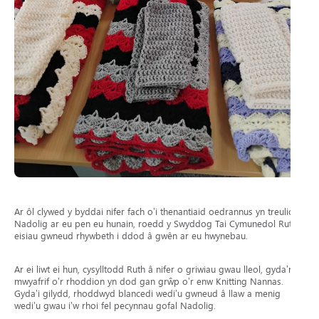
Ar ôl clywed y byddai nifer fach o’i thenantiaid oedrannus yn treulio’r
Nadolig ar eu pen eu hunain, roedd y Swyddog Tai Cymunedol Ruth
eisiau gwneud rhywbeth i ddod â gwên ar eu hwynebau.
Ar ei liwt ei hun, cysylltodd Ruth â nifer o griwiau gwau lleol, gyda’r
mwyafrif o’r rhoddion yn dod gan grŵp o’r enw Knitting Nannas.
Gyda’i gilydd, rhoddwyd blancedi wedi’u gwneud â llaw a menig
wedi’u gwau i’w rhoi fel pecynnau gofal Nadolig.