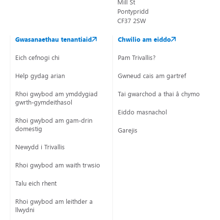
Mill St
Pontypridd
CF37 2SW
Gwasanaethau tenantiaid
Chwilio am eiddo
Eich cefnogi chi
Pam Trivallis?
Help gydag arian
Gwneud cais am gartref
Rhoi gwybod am ymddygiad
Tai gwarchod a thai â chymorth
gwrth-gymdeithasol
Eiddo masnachol
Rhoi gwybod am gam-drin
domestig
Garejis
Newydd i Trivallis
Rhoi gwybod am waith trwsio
Talu eich rhent
Rhoi gwybod am leithder a
llwydni