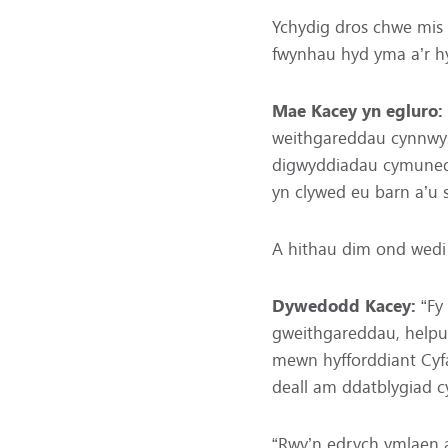
Ychydig dros chwe mis 
fwynhau hyd yma a’r h
Mae Kacey yn egluro:
weithgareddau cynnwys
digwyddiadau cymunedol
yn clywed eu barn a’u 
A hithau dim ond wedi 
Dywedodd Kacey:
“Fy
gweithgareddau, helpu
mewn hyfforddiant Cyf
deall am ddatblygiad c
“Rwy’n edrych ymlaen at