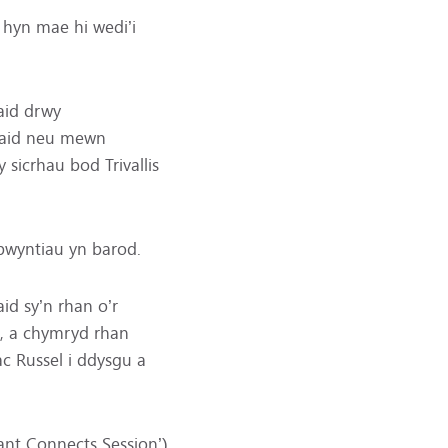
 hyn mae hi wedi’i
aid drwy
tiaid neu mewn
sicrhau bod Trivallis
bwyntiau yn barod.
id sy’n rhan o’r
, a chymryd rhan
c Russel i ddysgu a
nant Connects Session’)