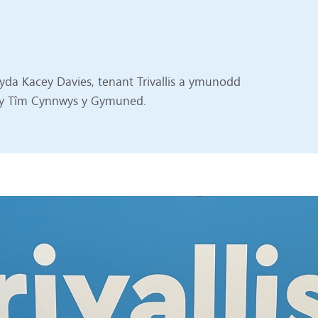
da Kacey Davies, tenant Trivallis a ymunodd
yn y Tîm Cynnwys y Gymuned.