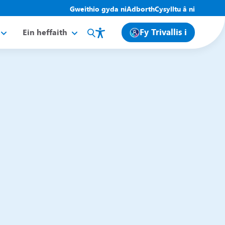
Gweithio gyda ni
Adborth
Cysylltu â ni
Fy Trivallis i
Ein heffaith