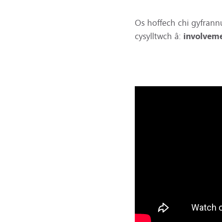
Os hoffech chi gyfrannu
cysylltwch â:
involveme