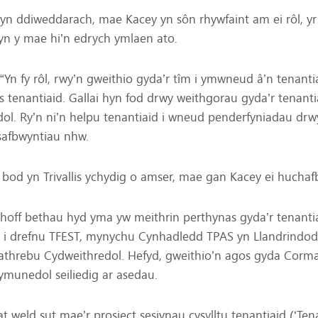
yn ddiweddarach, mae Kacey yn sôn rhywfaint am ei rôl, yr
yn y mae hi’n edrych ymlaen ato.
“Yn fy rôl, rwy’n gweithio gyda’r tîm i ymwneud â’n tenanti
 tenantiaid. Gallai hyn fod drwy weithgorau gyda’r tenan
. Ry’n ni’n helpu tenantiaid i wneud penderfyniadau drwy 
safbwyntiau nhw.
bod yn Trivallis ychydig o amser, mae gan Kacey ei huchaf
 hoff bethau hyd yma yw meithrin perthynas gyda’r tenantia
 i drefnu TFEST, mynychu Cynhadledd TPAS yn Llandrindod
athrebu Cydweithredol. Hefyd, gweithio’n agos gyda Corma
ymunedol seiliedig ar asedau.
 weld sut mae’r prosiect sesiynau cysylltu tenantiaid (‘Te