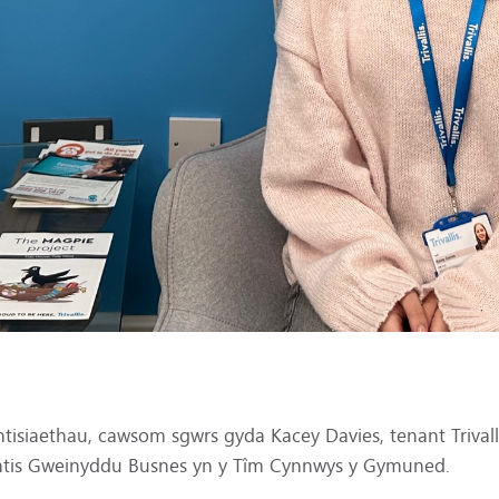
tisiaethau, cawsom sgwrs gyda Kacey Davies, tenant Trival
 prentis Gweinyddu Busnes yn y Tîm Cynnwys y Gymuned.