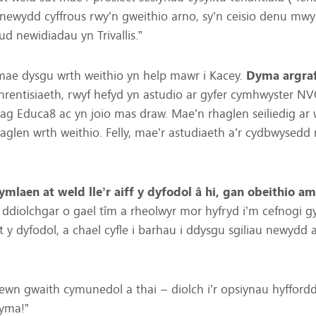
newydd cyffrous rwy’n gweithio arno, sy’n ceisio denu mwy o
ud newidiadau yn Trivallis.”
 mae dysgu wrth weithio yn help mawr i Kacey.
Dyma argraf
mhrentisiaeth, rwyf hefyd yn astudio ar gyfer cymhwyster N
 Educa8 ac yn joio mas draw. Mae’n rhaglen seiliedig ar w
aglen wrth weithio. Felly, mae’r astudiaeth a’r cydbwysed
mlaen at weld lle’r aiff y dyfodol â hi, gan obeithio 
ddiolchgar o gael tîm a rheolwyr mor hyfryd i’m cefnogi gy
 y dyfodol, a chael cyfle i barhau i ddysgu sgiliau newydd
wn gwaith cymunedol a thai – diolch i’r opsiynau hyfforddi
 yma!”