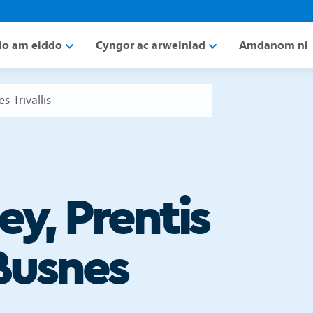
io am eiddo
Cyngor ac arweiniad
Amdanom ni
 Trivallis
y, Prentis
Busnes