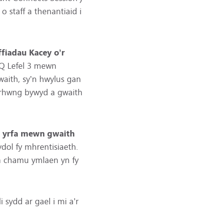
 staff a thenantiaid i
fiadau Kacey o’r
VQ Lefel 3 mewn
aith, sy’n hwylus gan
d rhwng bywyd a gwaith
am yrfa mewn gwaith
dol fy mhrentisiaeth.
 a chamu ymlaen yn fy
 sydd ar gael i mi a’r