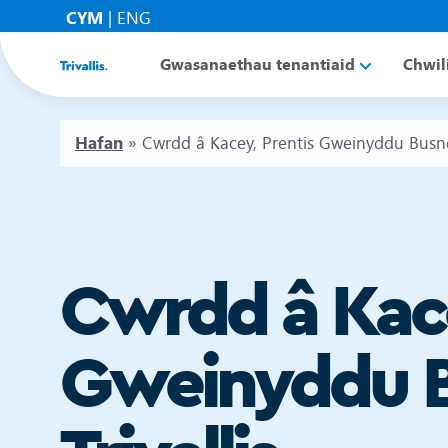
CYM
|
ENG
Gwasanaethau tenantiaid
Chwil
Hafan
»
Cwrdd â Kacey, Prentis Gweinyddu Busnes
Cwrdd â Kace
Gweinyddu 