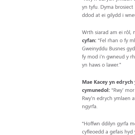
yn tyfu. Dyma brosiect 
ddod at ei gilydd i wne
Wrth siarad am ei rôl,
cyfan:
“Fel rhan o fy 
Gweinyddu Busnes gydag
fy mod i’n gwneud y rh
yn haws o lawer.”
Mae Kacey yn edrych y
cymunedol:
“Rwy’ mor 
Rwy’n edrych ymlaen at
ngyrfa.
“Hoffwn ddilyn gyrfa me
cyfleoedd a gefais hyd