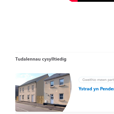
Tudalennau cysylltiedig
Gweithio mewn part
ned
Ystrad yn Pende
u