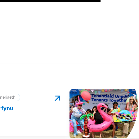
neriaeth
rfynu