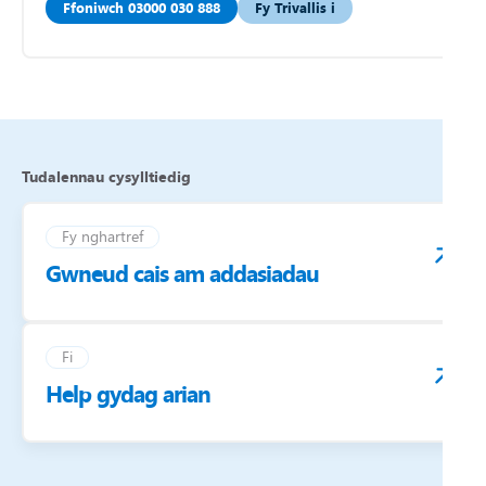
Ffoniwch 03000 030 888
Fy Trivallis i
Tudalennau cysylltiedig
Fy nghartref
Gwneud cais am addasiadau
Fi
Help gydag arian