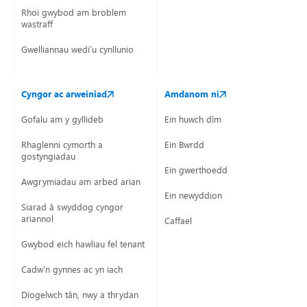
Rhoi gwybod am broblem
wastraff
Gwelliannau wedi’u cynllunio
Cyngor ac arweiniad
Amdanom ni
Gofalu am y gyllideb
Ein huwch dîm
Rhaglenni cymorth a
Ein Bwrdd
gostyngiadau
Ein gwerthoedd
Awgrymiadau am arbed arian
Ein newyddion
Siarad â swyddog cyngor
ariannol
Caffael
Gwybod eich hawliau fel tenant
Cadw’n gynnes ac yn iach
Diogelwch tân, nwy a thrydan