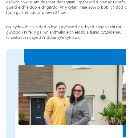
gallwch chwilio am ddarpar denantiaid i gyfnewid â nhw ac i drefnu
gweld eich eiddo eich gilydd. Ar y cyfan, mae 90% o bobl yn dod o
hyd i gartref addas o fewn 24 awr.
Os byddwch chi’n dod o hyd i gyfnewid da, bydd angen i chi roi
gwybod i ni fel y gallwn archwilio eich eiddo a llunio cytundebau
tenantiaeth newydd i’r ddau sy’n cyfnewid.