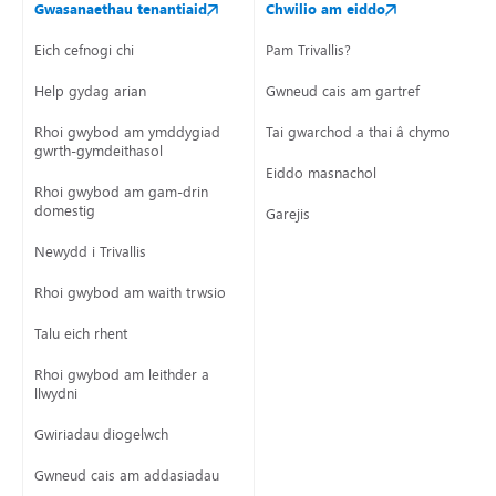
Gwasanaethau tenantiaid
Chwilio am eiddo
Eich cefnogi chi
Pam Trivallis?
Help gydag arian
Gwneud cais am gartref
Rhoi gwybod am ymddygiad
Tai gwarchod a thai â chymorth
gwrth-gymdeithasol
Eiddo masnachol
Rhoi gwybod am gam-drin
domestig
Garejis
Newydd i Trivallis
Rhoi gwybod am waith trwsio
Talu eich rhent
Rhoi gwybod am leithder a
llwydni
Gwiriadau diogelwch
Gwneud cais am addasiadau