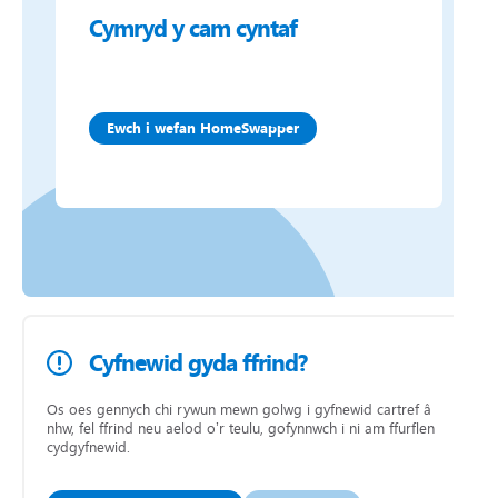
Cymryd y cam cyntaf
Ewch i wefan HomeSwapper
Cyfnewid gyda ffrind?
Os oes gennych chi rywun mewn golwg i gyfnewid cartref â
nhw, fel ffrind neu aelod o’r teulu, gofynnwch i ni am ffurflen
cydgyfnewid.