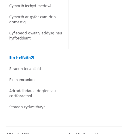
Cymorth iechyd meddwl
Cymorth ar gyfer cam-drin
domestig
Cyfleoedd gwaith, addysg neu
hyfforddiant
Ein heffaith
Straeon tenantiaid
Ein hamcanion
Adroddiadau a dogfennau
corfforaethol
Straeon cydweithwyr