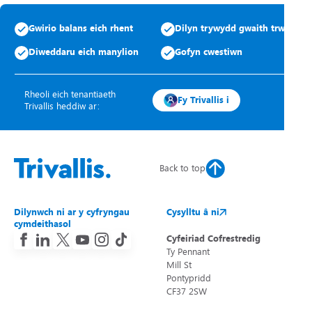
Gwirio balans eich rhent
Dilyn trywydd gwaith trwsio
Diweddaru eich manylion
Gofyn cwestiwn
Rheoli eich tenantiaeth
Fy Trivallis i
Trivallis heddiw ar:
Back to top
Dilynwch ni ar y cyfryngau
Cysylltu â ni
cymdeithasol
Cyfeiriad Cofrestredig
Ty Pennant
Mill St
Pontypridd
CF37 2SW