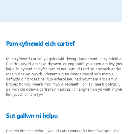
Pam cyfnewid eich cartref
Mae cyfnewid cartref yn gyfnewid rhwng dau denant tai cymdeithasol.
Gall ddigwydd am sawl rheswm, er enghraifft yr angen am fwy (neu
lai) o le, symud ar gyfer gwaith neu symud i fod yn agosach at deulu.
Mae’n opsiwn gwych i denantiaid tai cymdeithasol sy’n methu
defnyddio’r broses neilltuo arferol neu nad ydynt am aros am y
broses honno. Mae’n rhoi mwy o reolaeth i chi ac mae’n golygu y
gallwch chi ddewis cartref sy’n addas i’ch anghenion yn well, rhywle
lle’r ydych chi am fyw.
Sut gallwn ni helpu
Gall ein tîm eich helpu i wneud cais i ymuno â HomeSwapper. Yna,