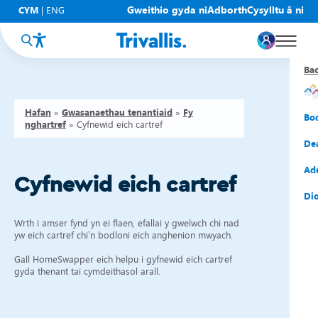
Gweithio gyda ni
Adborth
Cysylltu â ni
CYM
|
ENG
Ba
Ba
Ba
Ba
Ba
Ba
Ba
Hafan
»
Gwasanaethau tenantiaid
»
Fy
Eic
New
Cy
Gof
Gwy
Cy
Bo
nghartref
»
Cyfnewid eich cartref
Eic
Rh
Tî
Cy
Cad
Cym
De
Hel
Tal
Tî
Aw
Dio
Cyf
Ad
Cyfnewid eich cartref
Rh
Rho
Tî
Sia
Cwm
Cae
Dio
Rh
Gw
Bu
Mov
Ate
Wrth i amser fynd yn ei flaen, efallai y gwelwch chi nad
yw eich cartref chi’n bodloni eich anghenion mwyach.
Gall HomeSwapper eich helpu i gyfnewid eich cartref
gyda thenant tai cymdeithasol arall.