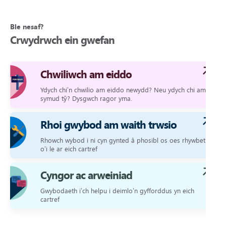
Ble nesaf?
Crwydrwch ein gwefan
Chwiliwch am eiddo
Ydych chi’n chwilio am eiddo newydd? Neu ydych chi am
symud tŷ? Dysgwch ragor yma.
Rhoi gwybod am waith trwsio
Rhowch wybod i ni cyn gynted â phosibl os oes rhywbeth
o’i le ar eich cartref
Cyngor ac arweiniad
Gwybodaeth i’ch helpu i deimlo’n gyfforddus yn eich
cartref